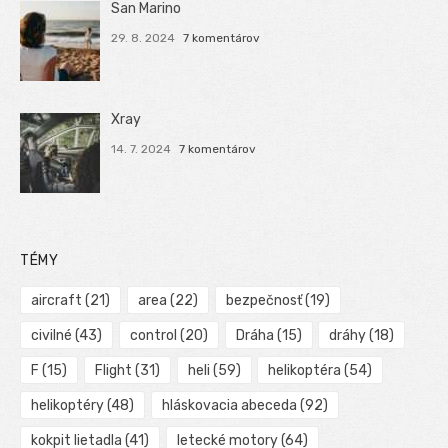
San Marino
29. 8. 2024
7 komentárov
Xray
14. 7. 2024
7 komentárov
TÉMY
aircraft
(21)
area
(22)
bezpečnosť
(19)
civilné
(43)
control
(20)
Dráha
(15)
dráhy
(18)
F
(15)
Flight
(31)
heli
(59)
helikoptéra
(54)
helikoptéry
(48)
hláskovacia abeceda
(92)
kokpit lietadla
(41)
letecké motory
(64)