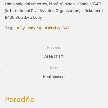
kódovanie dokumentov, ktoré sú plne v súlade s ICAO
(International Civil Aviation Organization) – Dokument
8400 Skratky a kódy.
Tag:
Fly
flying
skratky ICAO
Previous
Navigácia
Previous
Area chart
v
post:
Next
článku
Next
Hectopascal
post:
Poradňa