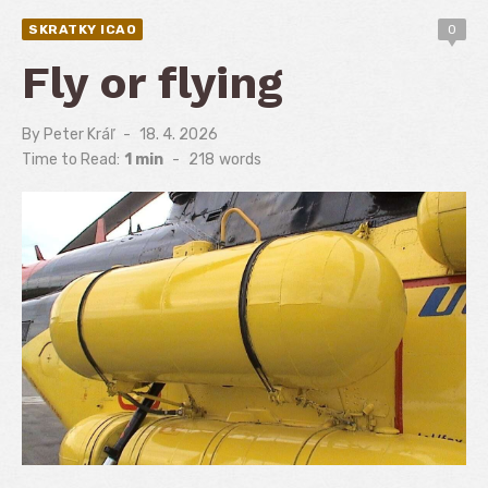
SKRATKY ICAO
0
Fly or flying
By
Peter Kráľ
Posted
18. 4. 2026
on
Time to Read:
1 min
-
218
words