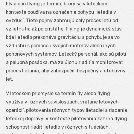
Fly alebo flying je termín, ktorý sa v leteckom
kontexte používa na označenie pohybu lietadla v
ovzduší. Tieto pojmy zahrňujú celý proces letu od
vzlietnutia až po pristátie. Flying je dynamický stav,
kde lietadlo prekonáva gravitáciu a pohybuje sa vo
vzduchu s pomocou svojich motorov alebo iných
pohonových systémov. Letecký personál, ako sú piloti
a palubná posádka, má za úlohu riadiť a monitorovať
proces lietania, aby zabezpečili bezpečný a efektívny
let.
V leteckom priemysle sa termín fly alebo flying
využíva v rôznych súvislostiach, vrátane letových
operácií, pilotovania rôznych typov lietadiel a riadenia
leteckej dopravy. V kontexte pilotovania zahŕňa flying
schopnosť riadiť lietadlo v rôznych situáciách,