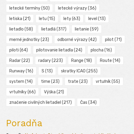
letecké termíny
(50)
letecké výrazy
(36)
letiska
(21)
letu
(15)
lety
(63)
level
(13)
lietadlo
(58)
lietadlá
(317)
lietanie
(59)
merné jednotky
(23)
odborné výrazy
(42)
pilot
(71)
piloti
(64)
pilotovanie lietadla
(24)
plocha
(16)
Radar
(22)
radary
(223)
Range
(18)
Route
(14)
Runway
(16)
S
(13)
skratky ICAO
(255)
system
(14)
time
(23)
trate
(23)
vrtuľník
(55)
vrtuľníky
(66)
Výška
(21)
značenie civilných lietadiel
(217)
Čas
(34)
Poradňa