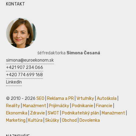
KONTAKT
šéfredaktorka
Simona Česaná
simona@euroekonom.sk
+421 907 234 066
+420 774 699 168
LinkedIn
© 2010 - 2026
SEO
|
Reklama a PR
|
Vrtuľníky
|
Autoškola
|
Reality
|
Manažment
|
Prijímáčky
|
Podnikanie
|
Financie
|
Ekonomika
|
Zdravie
|
SWOT
|
Podnikateľský plán
|
Manažment
|
Marketing
|
Kultúra
|
Skúšky
|
Obchod
|
Dovolenka