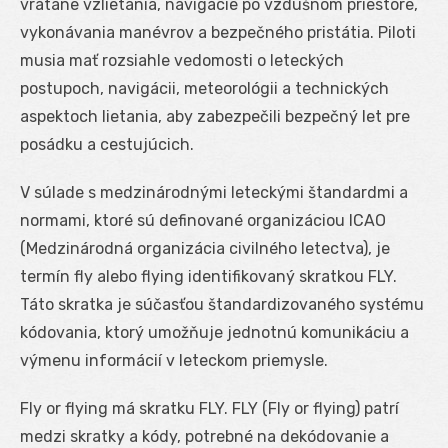
vrátane vzlietania, navigácie po vzdušnom priestore,
vykonávania manévrov a bezpečného pristátia. Piloti
musia mať rozsiahle vedomosti o leteckých
postupoch, navigácii, meteorológii a technických
aspektoch lietania, aby zabezpečili bezpečný let pre
posádku a cestujúcich.
V súlade s medzinárodnými leteckými štandardmi a
normami, ktoré sú definované organizáciou ICAO
(Medzinárodná organizácia civilného letectva), je
termín fly alebo flying identifikovaný skratkou FLY.
Táto skratka je súčasťou štandardizovaného systému
kódovania, ktorý umožňuje jednotnú komunikáciu a
výmenu informácií v leteckom priemysle.
Fly or flying má skratku FLY. FLY (Fly or flying) patrí
medzi skratky a kódy, potrebné na dekódovanie a