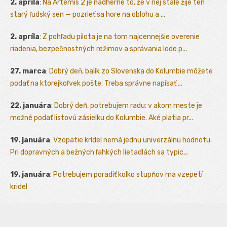
2. apríla
:
Na Artemis 2 je nádherné to, že v nej stále žije ten
starý ľudský sen — pozrieť sa hore na oblohu a ...
2. apríla
:
Z pohľadu pilota je na tom najcennejšie overenie
riadenia, bezpečnostných režimov a správania lode p...
27. marca
:
Dobrý deň, balík zo Slovenska do Kolumbie môžete
podať na ktorejkoľvek pošte. Treba správne napísať ...
22. januára
:
Dobrý deň, potrebujem radu: v akom meste je
možné podať listovú zásielku do Kolumbie. Aké platia pr...
19. januára
:
Vzopätie krídel nemá jednu univerzálnu hodnotu.
Pri dopravných a bežných ľahkých lietadlách sa typic...
19. januára
:
Potrebujem poradiť kolko stupňov ma vzepetí
kridel