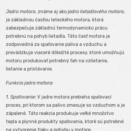
Jadro motora
, známe aj ako
jadro lietadlového motora
,
je základnou časťou leteckého motora, ktorá
zabezpečuje základnú termodynamickú prácu
potrebnú na pohyb lietadla. Táto časť motora je
zodpovedná za spaľovanie paliva a vzduchu a
prevádzkuje viaceré dôležité procesy, ktoré umožňujú
motoru produkovať potrebný ťah na vzlietanie,
lietanie a pristávanie.
Funkcia jadra motora:
1. Spaľovanie:
V jadre motora prebieha spaľovací
proces, pri ktorom sa palivo zmesuje so vzduchom a je
zápalené. Táto reakcia produkuje veľké množstvo
tepla a plynné produkty spaľovania, ktoré sú potrebné
na vytvorenie tlaku a pohybu v motore.