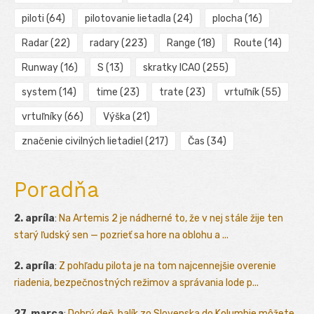
piloti
(64)
pilotovanie lietadla
(24)
plocha
(16)
Radar
(22)
radary
(223)
Range
(18)
Route
(14)
Runway
(16)
S
(13)
skratky ICAO
(255)
system
(14)
time
(23)
trate
(23)
vrtuľník
(55)
vrtuľníky
(66)
Výška
(21)
značenie civilných lietadiel
(217)
Čas
(34)
Poradňa
2. apríla
:
Na Artemis 2 je nádherné to, že v nej stále žije ten
starý ľudský sen — pozrieť sa hore na oblohu a ...
2. apríla
:
Z pohľadu pilota je na tom najcennejšie overenie
riadenia, bezpečnostných režimov a správania lode p...
27. marca
:
Dobrý deň, balík zo Slovenska do Kolumbie môžete