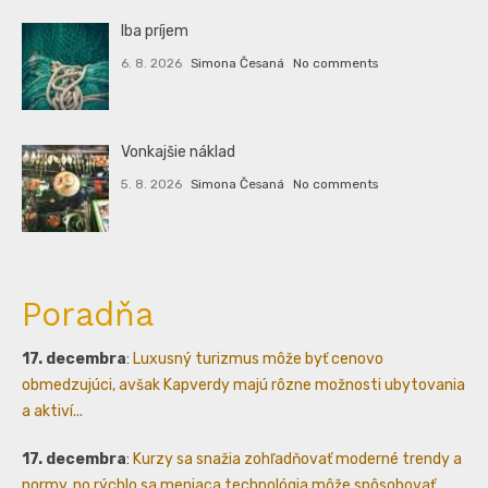
Iba príjem
6. 8. 2026
Simona Česaná
No comments
Vonkajšie náklad
5. 8. 2026
Simona Česaná
No comments
Poradňa
17. decembra
:
Luxusný turizmus môže byť cenovo
obmedzujúci, avšak Kapverdy majú rôzne možnosti ubytovania
a aktiví...
17. decembra
:
Kurzy sa snažia zohľadňovať moderné trendy a
normy, no rýchlo sa meniaca technológia môže spôsobovať...