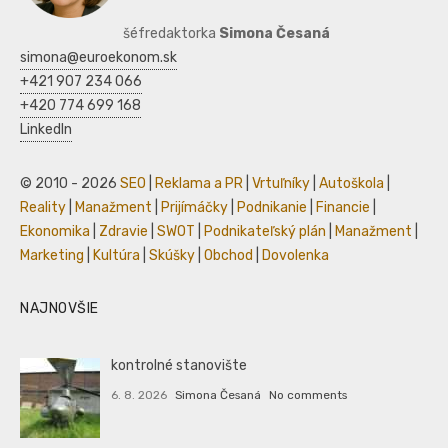
šéfredaktorka
Simona Česaná
simona@euroekonom.sk
+421 907 234 066
+420 774 699 168
LinkedIn
© 2010 - 2026
SEO
|
Reklama a PR
|
Vrtuľníky
|
Autoškola
|
Reality
|
Manažment
|
Prijímáčky
|
Podnikanie
|
Financie
|
Ekonomika
|
Zdravie
|
SWOT
|
Podnikateľský plán
|
Manažment
|
Marketing
|
Kultúra
|
Skúšky
|
Obchod
|
Dovolenka
NAJNOVŠIE
kontrolné stanovište
6. 8. 2026
Simona Česaná
No comments