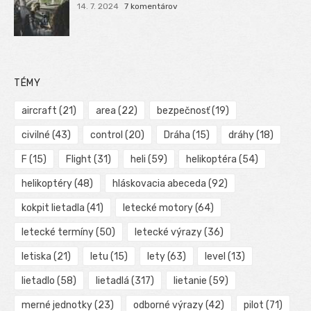
14. 7. 2024
7 komentárov
TÉMY
aircraft
(21)
area
(22)
bezpečnosť
(19)
civilné
(43)
control
(20)
Dráha
(15)
dráhy
(18)
F
(15)
Flight
(31)
heli
(59)
helikoptéra
(54)
helikoptéry
(48)
hláskovacia abeceda
(92)
kokpit lietadla
(41)
letecké motory
(64)
letecké termíny
(50)
letecké výrazy
(36)
letiska
(21)
letu
(15)
lety
(63)
level
(13)
lietadlo
(58)
lietadlá
(317)
lietanie
(59)
merné jednotky
(23)
odborné výrazy
(42)
pilot
(71)