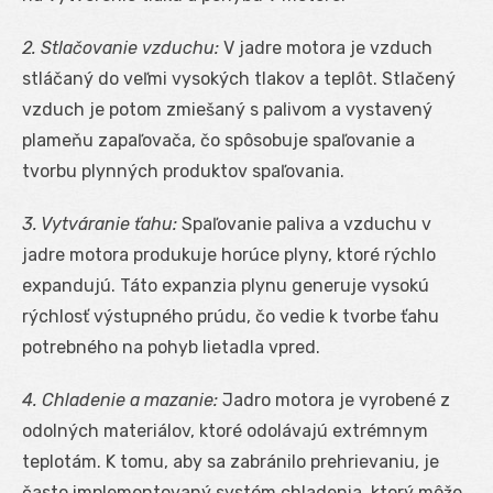
2. Stlačovanie vzduchu:
V jadre motora je vzduch
stláčaný do veľmi vysokých tlakov a teplôt. Stlačený
vzduch je potom zmiešaný s palivom a vystavený
plameňu zapaľovača, čo spôsobuje spaľovanie a
tvorbu plynných produktov spaľovania.
3. Vytváranie ťahu:
Spaľovanie paliva a vzduchu v
jadre motora produkuje horúce plyny, ktoré rýchlo
expandujú. Táto expanzia plynu generuje vysokú
rýchlosť výstupného prúdu, čo vedie k tvorbe ťahu
potrebného na pohyb lietadla vpred.
4. Chladenie a mazanie:
Jadro motora je vyrobené z
odolných materiálov, ktoré odolávajú extrémnym
teplotám. K tomu, aby sa zabránilo prehrievaniu, je
často implementovaný systém chladenia, ktorý môže