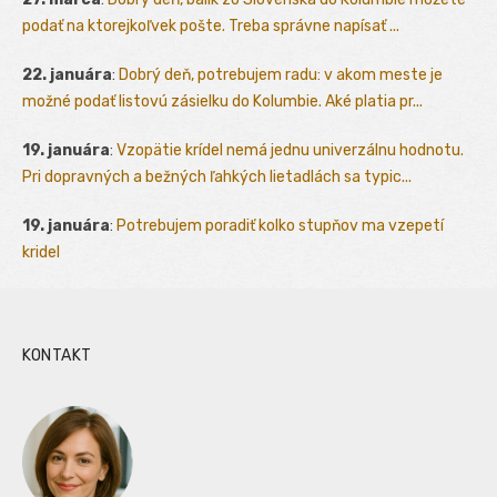
podať na ktorejkoľvek pošte. Treba správne napísať ...
22. januára
:
Dobrý deň, potrebujem radu: v akom meste je
možné podať listovú zásielku do Kolumbie. Aké platia pr...
19. januára
:
Vzopätie krídel nemá jednu univerzálnu hodnotu.
Pri dopravných a bežných ľahkých lietadlách sa typic...
19. januára
:
Potrebujem poradiť kolko stupňov ma vzepetí
kridel
KONTAKT