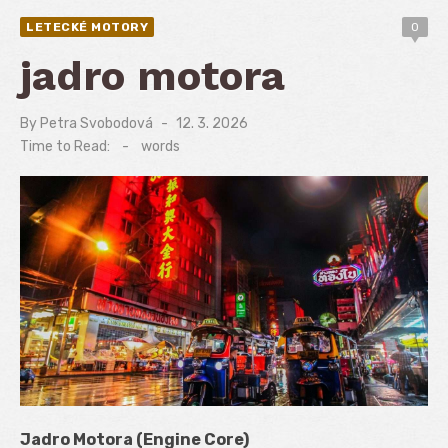
LETECKÉ MOTORY
0
jadro motora
By
Petra Svobodová
Posted
12. 3. 2026
on
Time to Read:
-
words
Jadro Motora (Engine Core)