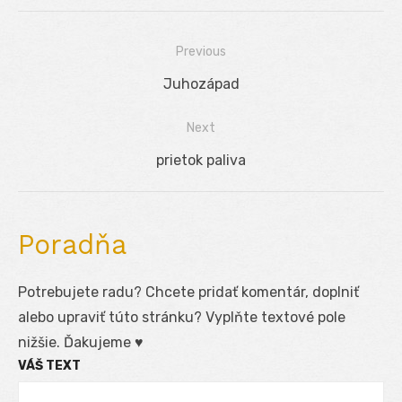
Previous
Navigácia
Previous
Juhozápad
v
post:
Next
článku
Next
prietok paliva
post:
Poradňa
Potrebujete radu? Chcete pridať komentár, doplniť
alebo upraviť túto stránku? Vyplňte textové pole
nižšie. Ďakujeme ♥
VÁŠ TEXT