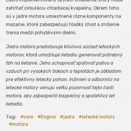
zahŕňať cirkuláciu chladiacej kvapaliny. Okrem toho
sú v jadre motora umiestnené rôzne komponenty na
mazanie, ktoré zabezpečujú hladký chod a zníženie
trenia medzi pohyblivými dielmi.
Jadro motora predstavuje kľúčovú súčasť leteckých
motorov, ktorá umožňuje lietadlu generovať potrebný
ťah na lietanie. Jeho schopnosť spaľovať palivo a
vzduch pri vysokých tlakoch a teplotách je základom
pre efektívny letecký pohon. Inžinieri a odborníci na
letecké motory venujú veľkú pozornosť tejto časti
motora, aby zabezpečili bezpečný a spoľahlivý let
lietadla.
Tag:
core
Engine
jadro
letecké motory
motora