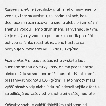
Kašovitý sneh
je špecifický druh snehu nasýteného
vodou, ktorý sa vyskytuje v podmienkach, kde
dochádza k rozmrazovaniu snehu alebo pri zmiešaní
snehu s vodou. Tento druh snehu sa vyznačuje tým,
že je nasýtený vodou a pri prudkom došliapnutí či
pohybe sa ľahko rozstrekne. Jeho hustota sa
pohybuje v rozmedzí od 0,5 do 0,8 kg/dm³.
Poznámka:
V prípade súčasného výskytu ľadu,
suchého snehu a vrstvy vody, najmä počas dažďa
alebo dažďa so snehom, môže hustota týchto hmôt
presahovať hodnotu 0,8 kg/dm³. Tieto hmoty majú
vyšší obsah vody alebo ľadu, sú priesvitnejšie a ľahšie
sa odlišujú od kašovitého snehu pri vyššej hustote.
Kašovitý sneh je zvlášť dôležitým faktorom pri