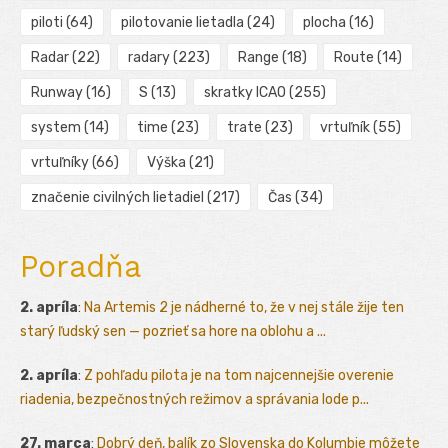
piloti
(64)
pilotovanie lietadla
(24)
plocha
(16)
Radar
(22)
radary
(223)
Range
(18)
Route
(14)
Runway
(16)
S
(13)
skratky ICAO
(255)
system
(14)
time
(23)
trate
(23)
vrtuľník
(55)
vrtuľníky
(66)
Výška
(21)
značenie civilných lietadiel
(217)
Čas
(34)
Poradňa
2. apríla
:
Na Artemis 2 je nádherné to, že v nej stále žije ten
starý ľudský sen — pozrieť sa hore na oblohu a ...
2. apríla
:
Z pohľadu pilota je na tom najcennejšie overenie
riadenia, bezpečnostných režimov a správania lode p...
27. marca
:
Dobrý deň, balík zo Slovenska do Kolumbie môžete