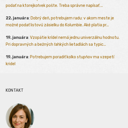
podať na ktorejkoľvek pošte. Treba správne napísať ...
22. januára
:
Dobrý deň, potrebujem radu: v akom meste je
možné podať listovú zásielku do Kolumbie. Aké platia pr...
19. januára
:
Vzopätie krídel nemá jednu univerzálnu hodnotu.
Pri dopravných a bežných ľahkých lietadlách sa typic...
19. januára
:
Potrebujem poradiť kolko stupňov ma vzepetí
kridel
KONTAKT