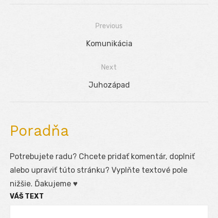
Previous
Navigácia
Previous
Komunikácia
v
post:
Next
článku
Next
Juhozápad
post:
Poradňa
Potrebujete radu? Chcete pridať komentár, doplniť
alebo upraviť túto stránku? Vyplňte textové pole
nižšie. Ďakujeme ♥
VÁŠ TEXT