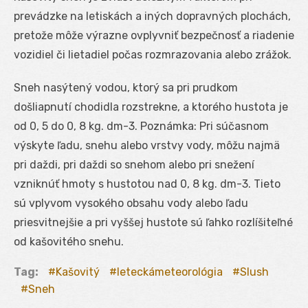
prevádzke na letiskách a iných dopravných plochách,
pretože môže výrazne ovplyvniť bezpečnosť a riadenie
vozidiel či lietadiel počas rozmrazovania alebo zrážok.
Sneh nasýtený vodou, ktorý sa pri prudkom
došliapnutí chodidla rozstrekne, a ktorého hustota je
od 0, 5 do 0, 8 kg. dm-3. Poznámka: Pri súčasnom
výskyte ľadu, snehu alebo vrstvy vody, môžu najmä
pri daždi, pri daždi so snehom alebo pri snežení
vzniknúť hmoty s hustotou nad 0, 8 kg. dm-3. Tieto
sú vplyvom vysokého obsahu vody alebo ľadu
priesvitnejšie a pri vyššej hustote sú ľahko rozlíšiteľné
od kašovitého snehu.
Tag:
Kašovitý
leteckámeteorológia
Slush
Sneh