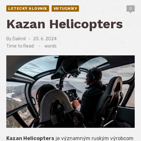
LETECKÝ SLOVNÍK
VRTUĽNÍKY
0
Kazan Helicopters
By
Dalimil
Posted
25. 6. 2024
on
Time to Read:
-
words
Kazan Helicopters
je významným ruským výrobcom