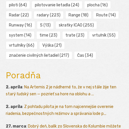
piloti
(64)
pilotovanie lietadla
(24)
plocha
(16)
Radar
(22)
radary
(223)
Range
(18)
Route
(14)
Runway
(16)
S
(13)
skratky ICAO
(255)
system
(14)
time
(23)
trate
(23)
vrtuľník
(55)
vrtuľníky
(66)
Výška
(21)
značenie civilných lietadiel
(217)
Čas
(34)
Poradňa
2. apríla
:
Na Artemis 2 je nádherné to, že v nej stále žije ten
starý ľudský sen — pozrieť sa hore na oblohu a ...
2. apríla
:
Z pohľadu pilota je na tom najcennejšie overenie
riadenia, bezpečnostných režimov a správania lode p...
27. marca
:
Dobrý deň, balík zo Slovenska do Kolumbie môžete