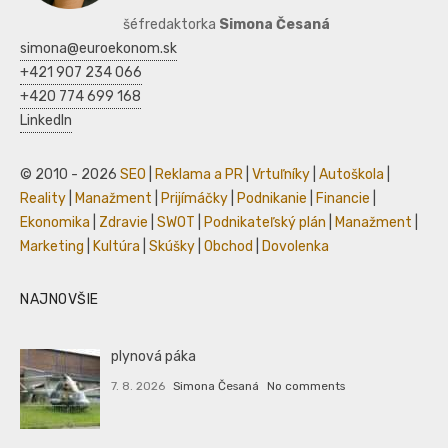
šéfredaktorka
Simona Česaná
simona@euroekonom.sk
+421 907 234 066
+420 774 699 168
LinkedIn
© 2010 - 2026
SEO
|
Reklama a PR
|
Vrtuľníky
|
Autoškola
|
Reality
|
Manažment
|
Prijímáčky
|
Podnikanie
|
Financie
|
Ekonomika
|
Zdravie
|
SWOT
|
Podnikateľský plán
|
Manažment
|
Marketing
|
Kultúra
|
Skúšky
|
Obchod
|
Dovolenka
NAJNOVŠIE
plynová páka
7. 8. 2026
Simona Česaná
No comments