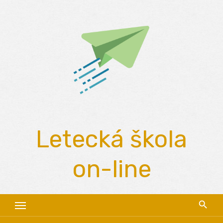
Skip
to
content
Letecká škola
on-line