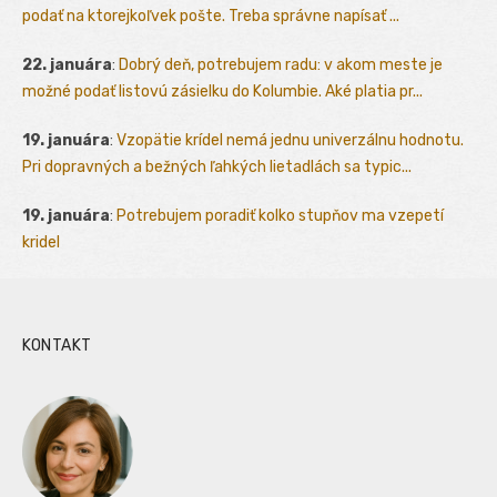
podať na ktorejkoľvek pošte. Treba správne napísať ...
22. januára
:
Dobrý deň, potrebujem radu: v akom meste je
možné podať listovú zásielku do Kolumbie. Aké platia pr...
19. januára
:
Vzopätie krídel nemá jednu univerzálnu hodnotu.
Pri dopravných a bežných ľahkých lietadlách sa typic...
19. januára
:
Potrebujem poradiť kolko stupňov ma vzepetí
kridel
KONTAKT