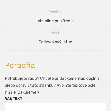
Previous
Navigácia
Previous
Vizuálne priblíženie
v
post:
Next
článku
Next
Podzvukový letún
post:
Poradňa
Potrebujete radu? Chcete pridať komentár, doplniť
alebo upraviť túto stránku? Vyplňte textové pole
nižšie. Ďakujeme ♥
VÁŠ TEXT