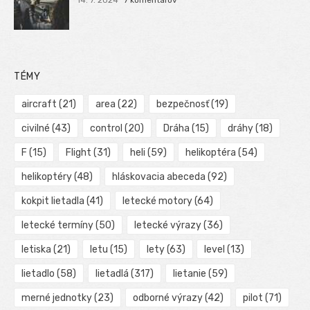
TÉMY
aircraft
(21)
area
(22)
bezpečnosť
(19)
civilné
(43)
control
(20)
Dráha
(15)
dráhy
(18)
F
(15)
Flight
(31)
heli
(59)
helikoptéra
(54)
helikoptéry
(48)
hláskovacia abeceda
(92)
kokpit lietadla
(41)
letecké motory
(64)
letecké termíny
(50)
letecké výrazy
(36)
letiska
(21)
letu
(15)
lety
(63)
level
(13)
lietadlo
(58)
lietadlá
(317)
lietanie
(59)
merné jednotky
(23)
odborné výrazy
(42)
pilot
(71)