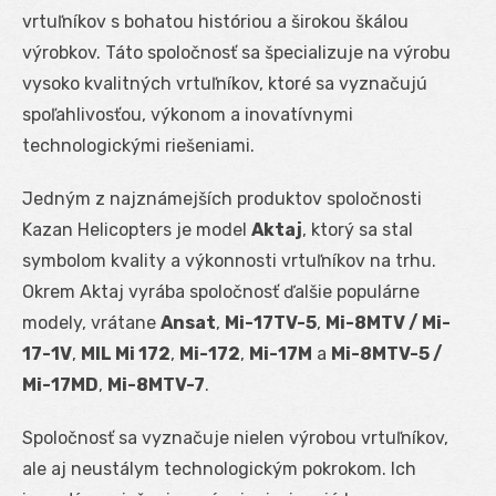
vrtuľníkov s bohatou históriou a širokou škálou
výrobkov. Táto spoločnosť sa špecializuje na výrobu
vysoko kvalitných vrtuľníkov, ktoré sa vyznačujú
spoľahlivosťou, výkonom a inovatívnymi
technologickými riešeniami.
Jedným z najznámejších produktov spoločnosti
Kazan Helicopters je model
Aktaj
, ktorý sa stal
symbolom kvality a výkonnosti vrtuľníkov na trhu.
Okrem Aktaj vyrába spoločnosť ďalšie populárne
modely, vrátane
Ansat
,
Mi-17TV-5
,
Mi-8MTV / Mi-
17-1V
,
MIL Mi 172
,
Mi-172
,
Mi-17M
a
Mi-8MTV-5 /
Mi-17MD
,
Mi-8MTV-7
.
Spoločnosť sa vyznačuje nielen výrobou vrtuľníkov,
ale aj neustálym technologickým pokrokom. Ich