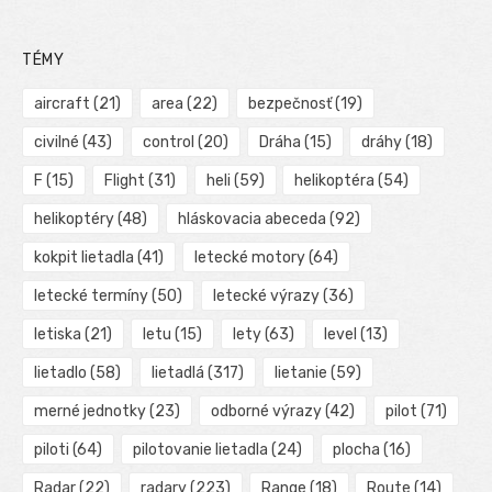
TÉMY
aircraft
(21)
area
(22)
bezpečnosť
(19)
civilné
(43)
control
(20)
Dráha
(15)
dráhy
(18)
F
(15)
Flight
(31)
heli
(59)
helikoptéra
(54)
helikoptéry
(48)
hláskovacia abeceda
(92)
kokpit lietadla
(41)
letecké motory
(64)
letecké termíny
(50)
letecké výrazy
(36)
letiska
(21)
letu
(15)
lety
(63)
level
(13)
lietadlo
(58)
lietadlá
(317)
lietanie
(59)
merné jednotky
(23)
odborné výrazy
(42)
pilot
(71)
piloti
(64)
pilotovanie lietadla
(24)
plocha
(16)
Radar
(22)
radary
(223)
Range
(18)
Route
(14)