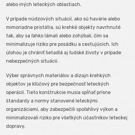
alebo iných leteckých oblastiach.
V prípade núdzových situácií, ako sú havárie alebo
mimoriadne pristátia, sú krehké objekty navrhnuté
tak, aby sa ľahko lámali alebo zohýbali, čím sa
minimalizuje riziko pre posádku a cestujúcich. Ich
úlohou je chrániť lietadlá aj ľudské životy v prípade
nebezpečných situácií.
Výber správnych materiálov a dizajn krehkých
objektov je kľúčový pre bezpečnosť leteckých
operácií. Tieto konštrukcie musia spĺňať prísne
štandardy a normy stanovené leteckými
organizáciami, aby zabezpečili spoľahlivý výkon a
minimalizovali riziko pre všetkých účastníkov leteckej
dopravy.