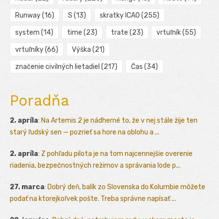
Runway
(16)
S
(13)
skratky ICAO
(255)
system
(14)
time
(23)
trate
(23)
vrtuľník
(55)
vrtuľníky
(66)
Výška
(21)
značenie civilných lietadiel
(217)
Čas
(34)
Poradňa
2. apríla
:
Na Artemis 2 je nádherné to, že v nej stále žije ten
starý ľudský sen — pozrieť sa hore na oblohu a ...
2. apríla
:
Z pohľadu pilota je na tom najcennejšie overenie
riadenia, bezpečnostných režimov a správania lode p...
27. marca
:
Dobrý deň, balík zo Slovenska do Kolumbie môžete
podať na ktorejkoľvek pošte. Treba správne napísať ...