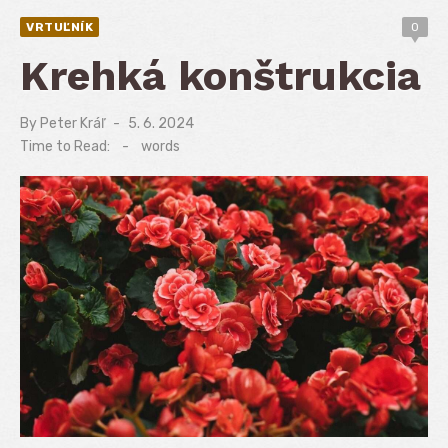
VRTUĽNÍK
0
Krehká konštrukcia
By
Peter Kráľ
Posted
5. 6. 2024
on
Time to Read:
-
words