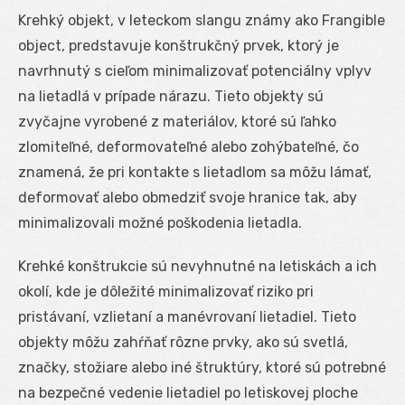
Krehký objekt, v leteckom slangu známy ako Frangible
object, predstavuje konštrukčný prvek, ktorý je
navrhnutý s cieľom minimalizovať potenciálny vplyv
na lietadlá v prípade nárazu. Tieto objekty sú
zvyčajne vyrobené z materiálov, ktoré sú ľahko
zlomiteľné, deformovateľné alebo zohýbateľné, čo
znamená, že pri kontakte s lietadlom sa môžu lámať,
deformovať alebo obmedziť svoje hranice tak, aby
minimalizovali možné poškodenia lietadla.
Krehké konštrukcie sú nevyhnutné na letiskách a ich
okolí, kde je dôležité minimalizovať riziko pri
pristávaní, vzlietaní a manévrovaní lietadiel. Tieto
objekty môžu zahŕňať rôzne prvky, ako sú svetlá,
značky, stožiare alebo iné štruktúry, ktoré sú potrebné
na bezpečné vedenie lietadiel po letiskovej ploche