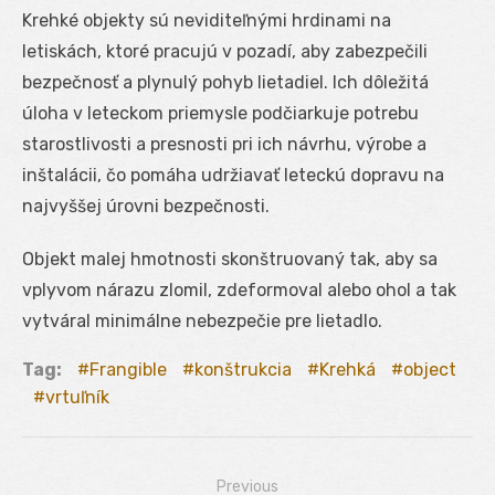
Krehké objekty sú neviditeľnými hrdinami na
letiskách, ktoré pracujú v pozadí, aby zabezpečili
bezpečnosť a plynulý pohyb lietadiel. Ich dôležitá
úloha v leteckom priemysle podčiarkuje potrebu
starostlivosti a presnosti pri ich návrhu, výrobe a
inštalácii, čo pomáha udržiavať leteckú dopravu na
najvyššej úrovni bezpečnosti.
Objekt malej hmotnosti skonštruovaný tak, aby sa
vplyvom nárazu zlomil, zdeformoval alebo ohol a tak
vytváral minimálne nebezpečie pre lietadlo.
Tag:
Frangible
konštrukcia
Krehká
object
vrtuľník
Previous