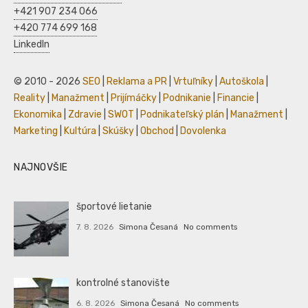
+421 907 234 066
+420 774 699 168
LinkedIn
© 2010 - 2026
SEO
|
Reklama a PR
|
Vrtuľníky
|
Autoškola
|
Reality
|
Manažment
|
Prijímáčky
|
Podnikanie
|
Financie
|
Ekonomika
|
Zdravie
|
SWOT
|
Podnikateľský plán
|
Manažment
|
Marketing
|
Kultúra
|
Skúšky
|
Obchod
|
Dovolenka
NAJNOVŠIE
športové lietanie
7. 8. 2026
Simona Česaná
No comments
kontrolné stanovište
6. 8. 2026
Simona Česaná
No comments