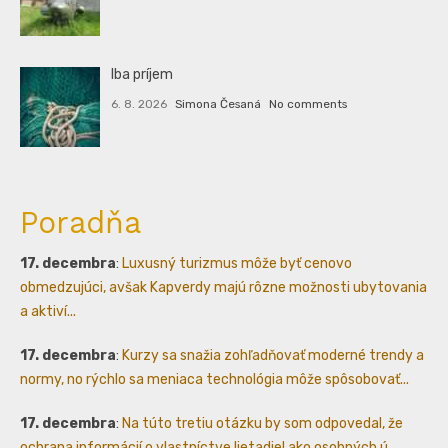
Iba príjem
6. 8. 2026
Simona Česaná
No comments
Poradňa
17. decembra
:
Luxusný turizmus môže byť cenovo
obmedzujúci, avšak Kapverdy majú rôzne možnosti ubytovania
a aktiví...
17. decembra
:
Kurzy sa snažia zohľadňovať moderné trendy a
normy, no rýchlo sa meniaca technológia môže spôsobovať...
17. decembra
:
Na túto tretiu otázku by som odpovedal, že
ochrana informácií o vlastníctve lietadiel ako osobných ú...