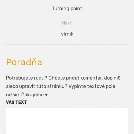
Navigácia
Previous
Turning point
v
post:
Next
článku
Next
vírnik
post:
Poradňa
Potrebujete radu? Chcete pridať komentár, doplniť
alebo upraviť túto stránku? Vyplňte textové pole
nižšie. Ďakujeme ♥
VÁŠ TEXT