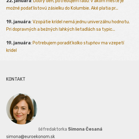
22. januára
:
Dobrý deň, potrebujem radu: v akom meste je
možné podať listovú zásielku do Kolumbie. Aké platia pr...
19. januára
:
Vzopätie krídel nemá jednu univerzálnu hodnotu.
Pri dopravných a bežných ľahkých lietadlách sa typic...
19. januára
:
Potrebujem poradiť kolko stupňov ma vzepetí
kridel
KONTAKT
šéfredaktorka
Simona Česaná
simona@euroekonom.sk