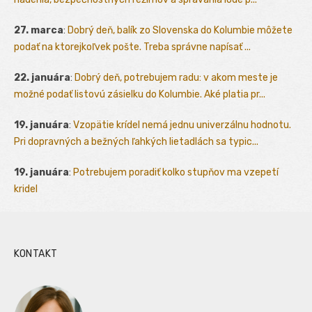
27. marca
:
Dobrý deň, balík zo Slovenska do Kolumbie môžete
podať na ktorejkoľvek pošte. Treba správne napísať ...
22. januára
:
Dobrý deň, potrebujem radu: v akom meste je
možné podať listovú zásielku do Kolumbie. Aké platia pr...
19. januára
:
Vzopätie krídel nemá jednu univerzálnu hodnotu.
Pri dopravných a bežných ľahkých lietadlách sa typic...
19. januára
:
Potrebujem poradiť kolko stupňov ma vzepetí
kridel
KONTAKT