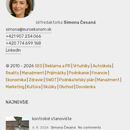
šéfredaktorka
Simona Česaná
simona@euroekonom.sk
+421 907 234 066
+420 774 699 168
LinkedIn
© 2010 - 2026
SEO
|
Reklama a PR
|
Vrtuľníky
|
Autoškola
|
Reality
|
Manažment
|
Prijímáčky
|
Podnikanie
|
Financie
|
Ekonomika
|
Zdravie
|
SWOT
|
Podnikateľský plán
|
Manažment
|
Marketing
|
Kultúra
|
Skúšky
|
Obchod
|
Dovolenka
NAJNOVŠIE
kontrolné stanovište
6. 8. 2026
Simona Česaná
No comments