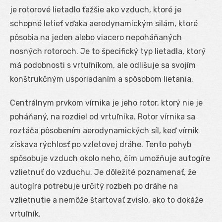
je rotorové lietadlo ťažšie ako vzduch, ktoré je
schopné letieť vďaka aerodynamickým silám, ktoré
pôsobia na jeden alebo viacero nepoháňaných
nosných rotoroch. Je to špecifický typ lietadla, ktorý
má podobnosti s vrtuľníkom, ale odlišuje sa svojím
konštrukčným usporiadaním a spôsobom lietania.
Centrálnym prvkom vírnika je jeho rotor, ktorý nie je
poháňaný, na rozdiel od vrtuľníka. Rotor vírnika sa
roztáča pôsobením aerodynamických síl, keď vírnik
získava rýchlosť po vzletovej dráhe. Tento pohyb
spôsobuje vzduch okolo neho, čím umožňuje autogíre
vzlietnuť do vzduchu. Je dôležité poznamenať, že
autogíra potrebuje určitý rozbeh po dráhe na
vzlietnutie a nemôže štartovať zvislo, ako to dokáže
vrtuľník.