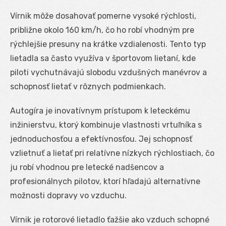
Vírnik môže dosahovať pomerne vysoké rýchlosti,
približne okolo 160 km/h, čo ho robí vhodným pre
rýchlejšie presuny na krátke vzdialenosti. Tento typ
lietadla sa často využíva v športovom lietaní, kde
piloti vychutnávajú slobodu vzdušných manévrov a
schopnosť lietať v rôznych podmienkach.
Autogíra je inovatívnym prístupom k leteckému
inžinierstvu, ktorý kombinuje vlastnosti vrtuľníka s
jednoduchosťou a efektívnosťou. Jej schopnosť
vzlietnuť a lietať pri relatívne nízkych rýchlostiach, čo
ju robí vhodnou pre letecké nadšencov a
profesionálnych pilotov, ktorí hľadajú alternatívne
možnosti dopravy vo vzduchu.
Vírnik je rotorové lietadlo ťažšie ako vzduch schopné