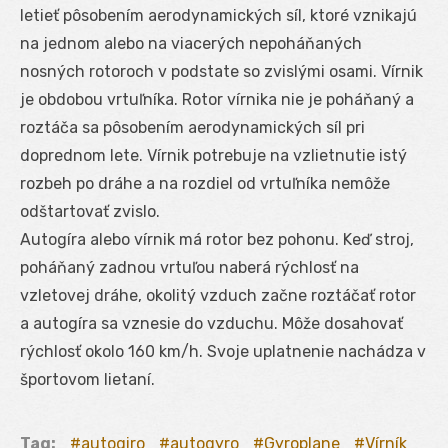
letieť pôsobením aerodynamických síl, ktoré vznikajú
na jednom alebo na viacerých nepoháňaných
nosných rotoroch v podstate so zvislými osami. Vírnik
je obdobou vrtuľníka. Rotor vírnika nie je poháňaný a
roztáča sa pôsobením aerodynamických síl pri
doprednom lete. Vírnik potrebuje na vzlietnutie istý
rozbeh po dráhe a na rozdiel od vrtuľníka nemôže
odštartovať zvislo.
Autogíra alebo vírnik má rotor bez pohonu. Keď stroj,
poháňaný zadnou vrtuľou naberá rýchlosť na
vzletovej dráhe, okolitý vzduch začne roztáčať rotor
a autogíra sa vznesie do vzduchu. Môže dosahovať
rýchlosť okolo 160 km/h. Svoje uplatnenie nachádza v
športovom lietaní.
Tag:
autogiro
autogyro
Gyroplane
Vírník