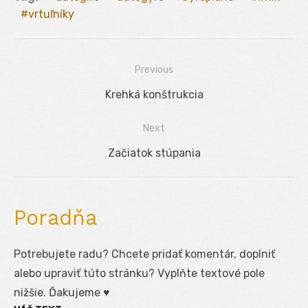
vrtuľníky
Previous
Navigácia
Previous
Krehká konštrukcia
v
post:
Next
článku
Next
Začiatok stúpania
post:
Poradňa
Potrebujete radu? Chcete pridať komentár, doplniť
alebo upraviť túto stránku? Vyplňte textové pole
nižšie. Ďakujeme ♥