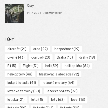
Xray
14. 7. 2024
7 komentárov
TÉMY
aircraft
(21)
area
(22)
bezpečnosť
(19)
civilné
(43)
control
(20)
Dráha
(15)
dráhy
(18)
F
(15)
Flight
(31)
heli
(59)
helikoptéra
(54)
helikoptéry
(48)
hláskovacia abeceda
(92)
kokpit lietadla
(41)
letecké motory
(64)
letecké termíny
(50)
letecké výrazy
(36)
letiska
(21)
letu
(15)
lety
(63)
level
(13)