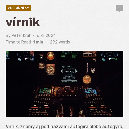
VRTUĽNÍKY
0
vírnik
By
Peter Kráľ
Posted
6. 6. 2024
on
Time to Read:
1 min
-
292
words
Vírnik, známy aj pod názvami autogíra alebo autogyro,