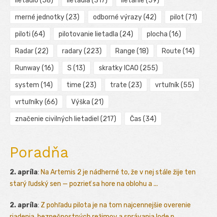
lietadlo
(58)
lietadlá
(317)
lietanie
(59)
merné jednotky
(23)
odborné výrazy
(42)
pilot
(71)
piloti
(64)
pilotovanie lietadla
(24)
plocha
(16)
Radar
(22)
radary
(223)
Range
(18)
Route
(14)
Runway
(16)
S
(13)
skratky ICAO
(255)
system
(14)
time
(23)
trate
(23)
vrtuľník
(55)
vrtuľníky
(66)
Výška
(21)
značenie civilných lietadiel
(217)
Čas
(34)
Poradňa
2. apríla
:
Na Artemis 2 je nádherné to, že v nej stále žije ten
starý ľudský sen — pozrieť sa hore na oblohu a ...
2. apríla
:
Z pohľadu pilota je na tom najcennejšie overenie
riadenia, bezpečnostných režimov a správania lode p...