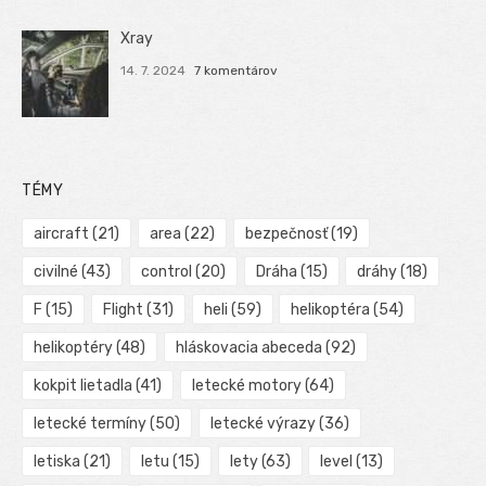
Xray
14. 7. 2024
7 komentárov
TÉMY
aircraft
(21)
area
(22)
bezpečnosť
(19)
civilné
(43)
control
(20)
Dráha
(15)
dráhy
(18)
F
(15)
Flight
(31)
heli
(59)
helikoptéra
(54)
helikoptéry
(48)
hláskovacia abeceda
(92)
kokpit lietadla
(41)
letecké motory
(64)
letecké termíny
(50)
letecké výrazy
(36)
letiska
(21)
letu
(15)
lety
(63)
level
(13)