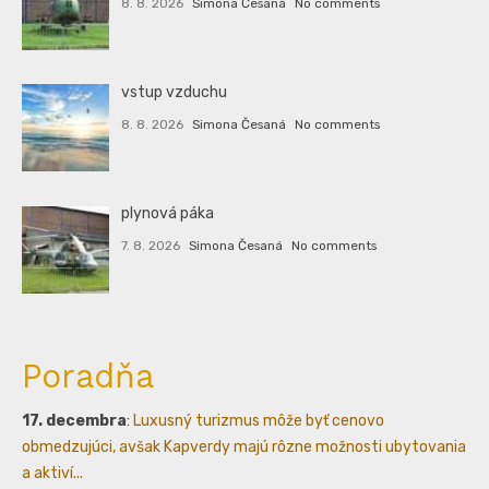
8. 8. 2026
Simona Česaná
No comments
vstup vzduchu
8. 8. 2026
Simona Česaná
No comments
plynová páka
7. 8. 2026
Simona Česaná
No comments
Poradňa
17. decembra
:
Luxusný turizmus môže byť cenovo
obmedzujúci, avšak Kapverdy majú rôzne možnosti ubytovania
a aktiví...