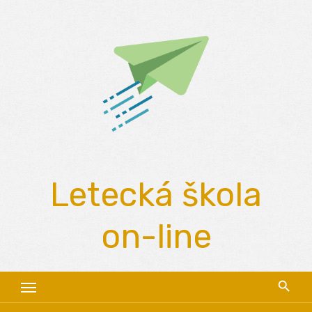
Skip
to
content
Letecká škola
on-line