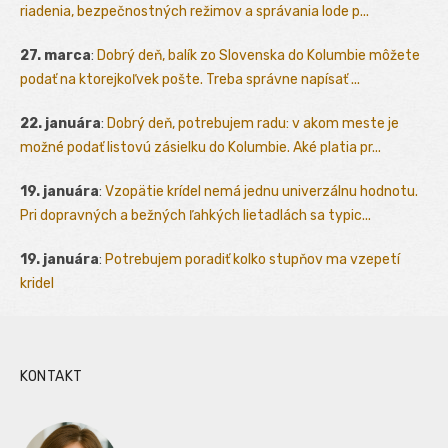
riadenia, bezpečnostných režimov a správania lode p...
27. marca
:
Dobrý deň, balík zo Slovenska do Kolumbie môžete
podať na ktorejkoľvek pošte. Treba správne napísať ...
22. januára
:
Dobrý deň, potrebujem radu: v akom meste je
možné podať listovú zásielku do Kolumbie. Aké platia pr...
19. januára
:
Vzopätie krídel nemá jednu univerzálnu hodnotu.
Pri dopravných a bežných ľahkých lietadlách sa typic...
19. januára
:
Potrebujem poradiť kolko stupňov ma vzepetí
kridel
KONTAKT