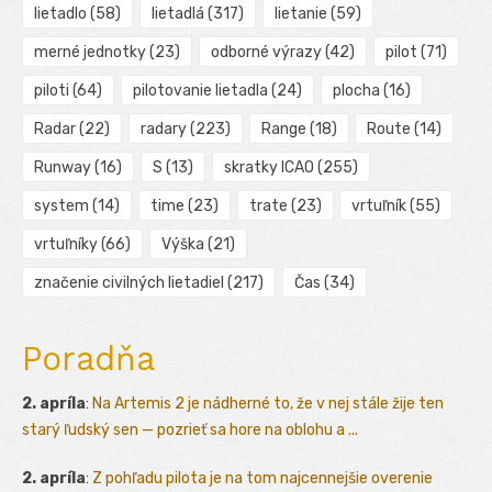
lietadlo
(58)
lietadlá
(317)
lietanie
(59)
merné jednotky
(23)
odborné výrazy
(42)
pilot
(71)
piloti
(64)
pilotovanie lietadla
(24)
plocha
(16)
Radar
(22)
radary
(223)
Range
(18)
Route
(14)
Runway
(16)
S
(13)
skratky ICAO
(255)
system
(14)
time
(23)
trate
(23)
vrtuľník
(55)
vrtuľníky
(66)
Výška
(21)
značenie civilných lietadiel
(217)
Čas
(34)
Poradňa
2. apríla
:
Na Artemis 2 je nádherné to, že v nej stále žije ten
starý ľudský sen — pozrieť sa hore na oblohu a ...
2. apríla
:
Z pohľadu pilota je na tom najcennejšie overenie