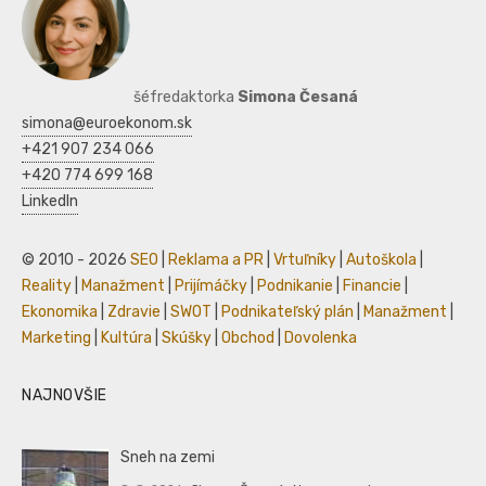
šéfredaktorka
Simona Česaná
simona@euroekonom.sk
+421 907 234 066
+420 774 699 168
LinkedIn
© 2010 - 2026
SEO
|
Reklama a PR
|
Vrtuľníky
|
Autoškola
|
Reality
|
Manažment
|
Prijímáčky
|
Podnikanie
|
Financie
|
Ekonomika
|
Zdravie
|
SWOT
|
Podnikateľský plán
|
Manažment
|
Marketing
|
Kultúra
|
Skúšky
|
Obchod
|
Dovolenka
NAJNOVŠIE
Sneh na zemi