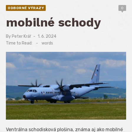
ODBORNÉ VÝRAZY
0
mobilné schody
By
Peter Kráľ
Posted
1. 6. 2024
on
Time to Read:
-
words
Ventrálna schodisková plošina, známa aj ako mobilné