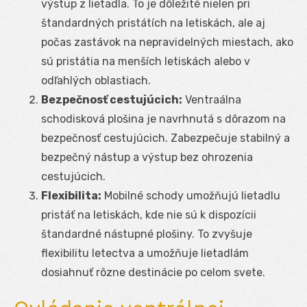
výstup z lietadla. To je dôležité nielen pri
štandardných pristátích na letiskách, ale aj
počas zastávok na nepravidelných miestach, ako
sú pristátia na menších letiskách alebo v
odľahlých oblastiach.
Bezpečnosť cestujúcich:
Ventraálna
schodisková plošina je navrhnutá s dôrazom na
bezpečnosť cestujúcich. Zabezpečuje stabilný a
bezpečný nástup a výstup bez ohrozenia
cestujúcich.
Flexibilita:
Mobilné schody umožňujú lietadlu
pristáť na letiskách, kde nie sú k dispozícii
štandardné nástupné plošiny. To zvyšuje
flexibilitu letectva a umožňuje lietadlám
dosiahnuť rôzne destinácie po celom svete.