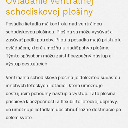
Ovládanie ventrálnej
schodiskovej plošiny
Posádka lietadla má kontrolu nad ventrálnou
schodiskovou plošinou. Plošina sa môže vysúvať a
zasúvať podľa potreby. Piloti a posádka majú prístup k
ovládačom, ktoré umožňujú riadiť pohyb plošiny.
Týmto spôsobom môžu zaistiť bezpečný nástup a
výstup cestujúcich.
Ventraálna schodisková plošina je dôležitou súčasťou
mnohých leteckých lietadiel, ktorá umožňuje
cestujúcim pohodlný nástup a výstup. Táto plošina
prispieva k bezpečnosti a flexibilite leteckej dopravy,
čo umožňuje lietadlám dosiahnuť rôzne destinácie po
celom svete.