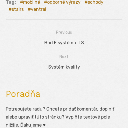
Tag:
mobilné
odborné výrazy
schody
stairs
ventral
Previous
Navigácia
Previous
Bod E systému ILS
v
post:
Next
článku
Next
Systém kvality
post:
Poradňa
Potrebujete radu? Chcete pridať komentár, doplniť
alebo upraviť túto stránku? Vyplňte textové pole
nižšie. Ďakujeme ♥