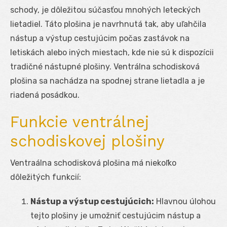
schody, je dôležitou súčasťou mnohých leteckých
lietadiel. Táto plošina je navrhnutá tak, aby uľahčila
nástup a výstup cestujúcim počas zastávok na
letiskách alebo iných miestach, kde nie sú k dispozícii
tradičné nástupné plošiny. Ventrálna schodisková
plošina sa nachádza na spodnej strane lietadla a je
riadená posádkou.
Funkcie ventrálnej
schodiskovej plošiny
Ventraálna schodisková plošina má niekoľko
dôležitých funkcií:
Nástup a výstup cestujúcich:
Hlavnou úlohou
tejto plošiny je umožniť cestujúcim nástup a