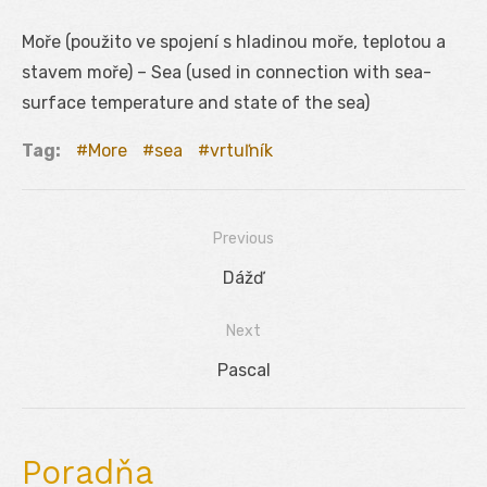
Moře (použito ve spojení s hladinou moře, teplotou a
stavem moře) – Sea (used in connection with sea-
surface temperature and state of the sea)
Tag:
More
sea
vrtuľník
Previous
Navigácia
Previous
Dážď
v
post:
Next
článku
Next
Pascal
post:
Poradňa