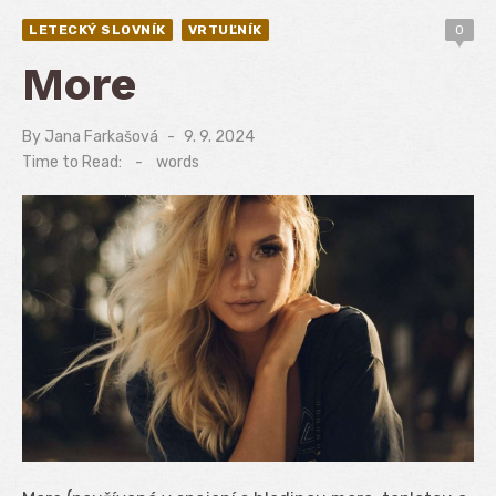
LETECKÝ SLOVNÍK
VRTUĽNÍK
0
More
By
Jana Farkašová
Posted
9. 9. 2024
on
Time to Read:
-
words