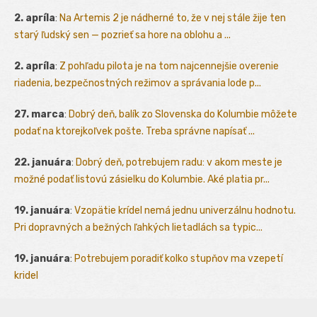
2. apríla
:
Na Artemis 2 je nádherné to, že v nej stále žije ten
starý ľudský sen — pozrieť sa hore na oblohu a ...
2. apríla
:
Z pohľadu pilota je na tom najcennejšie overenie
riadenia, bezpečnostných režimov a správania lode p...
27. marca
:
Dobrý deň, balík zo Slovenska do Kolumbie môžete
podať na ktorejkoľvek pošte. Treba správne napísať ...
22. januára
:
Dobrý deň, potrebujem radu: v akom meste je
možné podať listovú zásielku do Kolumbie. Aké platia pr...
19. januára
:
Vzopätie krídel nemá jednu univerzálnu hodnotu.
Pri dopravných a bežných ľahkých lietadlách sa typic...
19. januára
:
Potrebujem poradiť kolko stupňov ma vzepetí
kridel