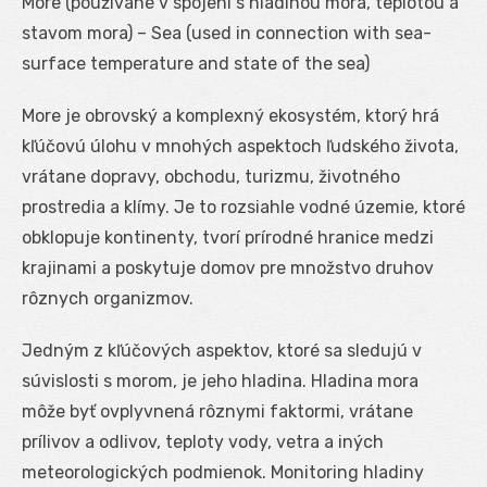
More (používané v spojení s hladinou mora, teplotou a
stavom mora) – Sea (used in connection with sea-
surface temperature and state of the sea)
More je obrovský a komplexný ekosystém, ktorý hrá
kľúčovú úlohu v mnohých aspektoch ľudského života,
vrátane dopravy, obchodu, turizmu, životného
prostredia a klímy. Je to rozsiahle vodné územie, ktoré
obklopuje kontinenty, tvorí prírodné hranice medzi
krajinami a poskytuje domov pre množstvo druhov
rôznych organizmov.
Jedným z kľúčových aspektov, ktoré sa sledujú v
súvislosti s morom, je jeho hladina. Hladina mora
môže byť ovplyvnená rôznymi faktormi, vrátane
prílivov a odlivov, teploty vody, vetra a iných
meteorologických podmienok. Monitoring hladiny