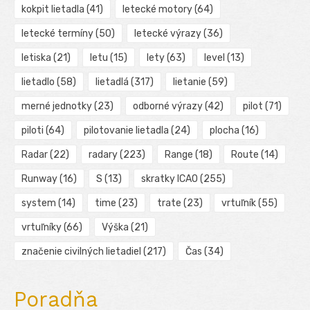
kokpit lietadla
(41)
letecké motory
(64)
letecké termíny
(50)
letecké výrazy
(36)
letiska
(21)
letu
(15)
lety
(63)
level
(13)
lietadlo
(58)
lietadlá
(317)
lietanie
(59)
merné jednotky
(23)
odborné výrazy
(42)
pilot
(71)
piloti
(64)
pilotovanie lietadla
(24)
plocha
(16)
Radar
(22)
radary
(223)
Range
(18)
Route
(14)
Runway
(16)
S
(13)
skratky ICAO
(255)
system
(14)
time
(23)
trate
(23)
vrtuľník
(55)
vrtuľníky
(66)
Výška
(21)
značenie civilných lietadiel
(217)
Čas
(34)
Poradňa