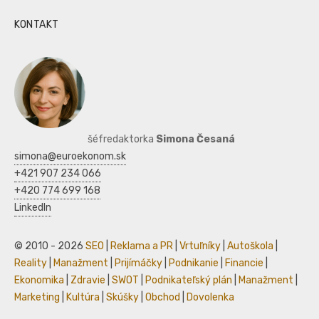
KONTAKT
šéfredaktorka
Simona Česaná
simona@euroekonom.sk
+421 907 234 066
+420 774 699 168
LinkedIn
© 2010 - 2026
SEO
|
Reklama a PR
|
Vrtuľníky
|
Autoškola
|
Reality
|
Manažment
|
Prijímáčky
|
Podnikanie
|
Financie
|
Ekonomika
|
Zdravie
|
SWOT
|
Podnikateľský plán
|
Manažment
|
Marketing
|
Kultúra
|
Skúšky
|
Obchod
|
Dovolenka