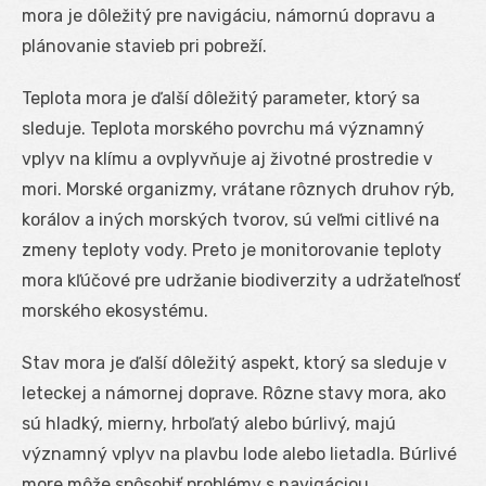
mora je dôležitý pre navigáciu, námornú dopravu a
plánovanie stavieb pri pobreží.
Teplota mora je ďalší dôležitý parameter, ktorý sa
sleduje. Teplota morského povrchu má významný
vplyv na klímu a ovplyvňuje aj životné prostredie v
mori. Morské organizmy, vrátane rôznych druhov rýb,
korálov a iných morských tvorov, sú veľmi citlivé na
zmeny teploty vody. Preto je monitorovanie teploty
mora kľúčové pre udržanie biodiverzity a udržateľnosť
morského ekosystému.
Stav mora je ďalší dôležitý aspekt, ktorý sa sleduje v
leteckej a námornej doprave. Rôzne stavy mora, ako
sú hladký, mierny, hrboľatý alebo búrlivý, majú
významný vplyv na plavbu lode alebo lietadla. Búrlivé
more môže spôsobiť problémy s navigáciou,