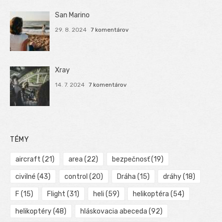
San Marino
29. 8. 2024
7 komentárov
Xray
14. 7. 2024
7 komentárov
TÉMY
aircraft
(21)
area
(22)
bezpečnosť
(19)
civilné
(43)
control
(20)
Dráha
(15)
dráhy
(18)
F
(15)
Flight
(31)
heli
(59)
helikoptéra
(54)
helikoptéry
(48)
hláskovacia abeceda
(92)