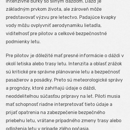
intenzívne búrky so silným dážďom. Dážď je
základným prvkom života, ale zároveň môže
predstavovať výzvu pre letectvo. Padajúce kvapky
vody môžu ovplyvniť aerodynamiku lietadla,
viditeľnosť pre pilotov a celkové bezpečnostné
podmienky letu.
Pre pilotov je dôležité mať presné informácie o dáždi v
okolí letiska alebo trasy letu. Intenzita a oblasť zrážok
sú kritické pre správne plánovanie letu a bezpečnosť
pasažierov a posádky. Preto sú meteorologické správy
a prognózy, ktoré zahŕňajú údaje o dáždi,
neoddeliteľnou súčasťou prípravy na let. Piloti musia
mať schopnosť riadne interpretovať tieto údaje a
prijať opatrenia na zabezpečenie bezpečného
priebehu letu, vrátane prípadného zmeny trasy alebo
odloženia letu v prípade zlého počasia.