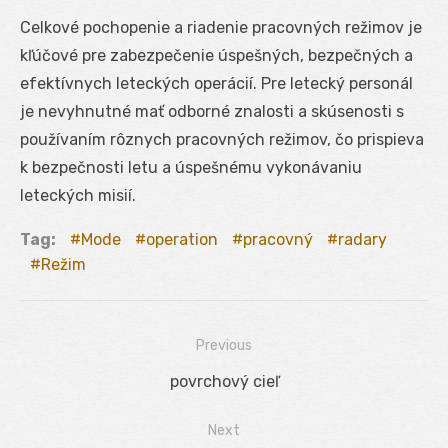
Celkové pochopenie a riadenie pracovných režimov je
kľúčové pre zabezpečenie úspešných, bezpečných a
efektívnych leteckých operácií. Pre letecký personál
je nevyhnutné mať odborné znalosti a skúsenosti s
používaním rôznych pracovných režimov, čo prispieva
k bezpečnosti letu a úspešnému vykonávaniu
leteckých misií.
Tag:
Mode
operation
pracovný
radary
Režim
Previous
Navigácia
Previous
povrchový cieľ
v
post:
Next
článku