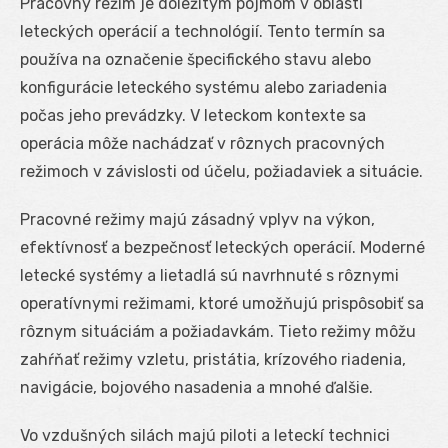
Pracovný režim je dôležitým pojmom v oblasti
leteckých operácií a technológií. Tento termín sa
používa na označenie špecifického stavu alebo
konfigurácie leteckého systému alebo zariadenia
počas jeho prevádzky. V leteckom kontexte sa
operácia môže nachádzať v rôznych pracovných
režimoch v závislosti od účelu, požiadaviek a situácie.
Pracovné režimy majú zásadný vplyv na výkon,
efektívnosť a bezpečnosť leteckých operácií. Moderné
letecké systémy a lietadlá sú navrhnuté s rôznymi
operatívnymi režimami, ktoré umožňujú prispôsobiť sa
rôznym situáciám a požiadavkám. Tieto režimy môžu
zahŕňať režimy vzletu, pristátia, krízového riadenia,
navigácie, bojového nasadenia a mnohé ďalšie.
Vo vzdušných silách majú piloti a leteckí technici