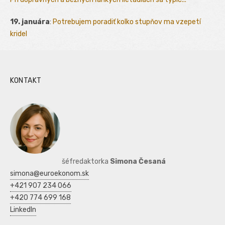
19. januára
:
Potrebujem poradiť kolko stupňov ma vzepetí
kridel
KONTAKT
šéfredaktorka
Simona Česaná
simona@euroekonom.sk
+421 907 234 066
+420 774 699 168
LinkedIn