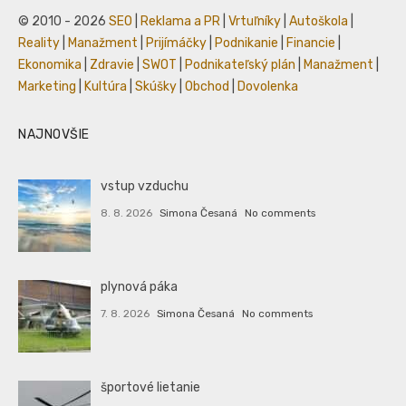
© 2010 - 2026
SEO
|
Reklama a PR
|
Vrtuľníky
|
Autoškola
|
Reality
|
Manažment
|
Prijímáčky
|
Podnikanie
|
Financie
|
Ekonomika
|
Zdravie
|
SWOT
|
Podnikateľský plán
|
Manažment
|
Marketing
|
Kultúra
|
Skúšky
|
Obchod
|
Dovolenka
NAJNOVŠIE
vstup vzduchu
8. 8. 2026
Simona Česaná
No comments
plynová páka
7. 8. 2026
Simona Česaná
No comments
športové lietanie