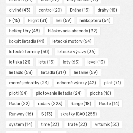
civilné
(43)
control
(20)
Dráha
(15)
dráhy
(18)
F
(15)
Flight
(31)
heli
(59)
helikoptéra
(54)
helikoptéry
(48)
hláskovacia abeceda
(92)
kokpit lietadla
(41)
letecké motory
(64)
letecké termíny
(50)
letecké výrazy
(36)
letiska
(21)
letu
(15)
lety
(63)
level
(13)
lietadlo
(58)
lietadlá
(317)
lietanie
(59)
merné jednotky
(23)
odborné výrazy
(42)
pilot
(71)
piloti
(64)
pilotovanie lietadla
(24)
plocha
(16)
Radar
(22)
radary
(223)
Range
(18)
Route
(14)
Runway
(16)
S
(13)
skratky ICAO
(255)
system
(14)
time
(23)
trate
(23)
vrtuľník
(55)