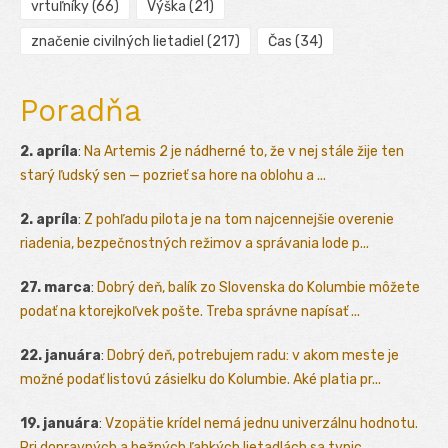
vrtuľníky
(66)
Výška
(21)
značenie civilných lietadiel
(217)
Čas
(34)
Poradňa
2. apríla
:
Na Artemis 2 je nádherné to, že v nej stále žije ten
starý ľudský sen — pozrieť sa hore na oblohu a ...
2. apríla
:
Z pohľadu pilota je na tom najcennejšie overenie
riadenia, bezpečnostných režimov a správania lode p...
27. marca
:
Dobrý deň, balík zo Slovenska do Kolumbie môžete
podať na ktorejkoľvek pošte. Treba správne napísať ...
22. januára
:
Dobrý deň, potrebujem radu: v akom meste je
možné podať listovú zásielku do Kolumbie. Aké platia pr...
19. januára
:
Vzopätie krídel nemá jednu univerzálnu hodnotu.
Pri dopravných a bežných ľahkých lietadlách sa typic...