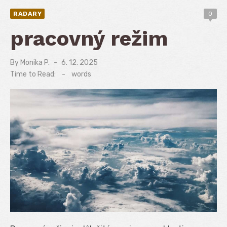
RADARY
0
pracovný režim
By
Monika P.
Posted
6. 12. 2025
on
Time to Read:
-
words