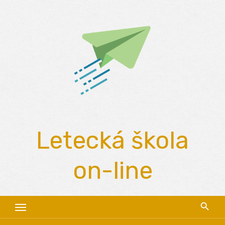
Skip
to
content
Letecká škola
on-line