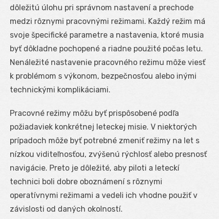
dôležitú úlohu pri správnom nastavení a prechode
medzi rôznymi pracovnými režimami. Každý režim má
svoje špecifické parametre a nastavenia, ktoré musia
byť dôkladne pochopené a riadne použité počas letu.
Nenáležité nastavenie pracovného režimu môže viesť
k problémom s výkonom, bezpečnosťou alebo inými
technickými komplikáciami.
Pracovné režimy môžu byť prispôsobené podľa
požiadaviek konkrétnej leteckej misie. V niektorých
prípadoch môže byť potrebné zmeniť režimy na let s
nízkou viditeľnosťou, zvýšenú rýchlosť alebo presnosť
navigácie. Preto je dôležité, aby piloti a leteckí
technici boli dobre oboznámení s rôznymi
operatívnymi režimami a vedeli ich vhodne použiť v
závislosti od daných okolností.