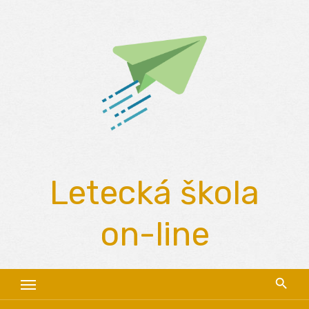
Skip
to
content
Letecká škola
on-line