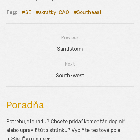
Tag:
SE
skratky ICAO
Southeast
Previous
Navigácia
Previous
Sandstorm
v
post:
Next
článku
Next
South-west
post:
Poradňa
Potrebujete radu? Chcete pridať komentár, doplniť
alebo upraviť túto stránku? Vyplňte textové pole
nižšie. Ďakujeme ♥