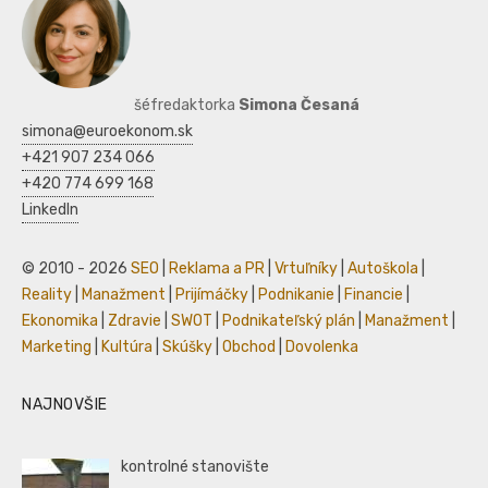
šéfredaktorka
Simona Česaná
simona@euroekonom.sk
+421 907 234 066
+420 774 699 168
LinkedIn
© 2010 - 2026
SEO
|
Reklama a PR
|
Vrtuľníky
|
Autoškola
|
Reality
|
Manažment
|
Prijímáčky
|
Podnikanie
|
Financie
|
Ekonomika
|
Zdravie
|
SWOT
|
Podnikateľský plán
|
Manažment
|
Marketing
|
Kultúra
|
Skúšky
|
Obchod
|
Dovolenka
NAJNOVŠIE
kontrolné stanovište