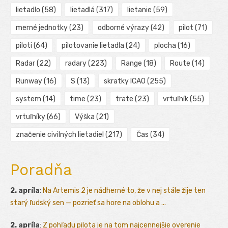
lietadlo
(58)
lietadlá
(317)
lietanie
(59)
merné jednotky
(23)
odborné výrazy
(42)
pilot
(71)
piloti
(64)
pilotovanie lietadla
(24)
plocha
(16)
Radar
(22)
radary
(223)
Range
(18)
Route
(14)
Runway
(16)
S
(13)
skratky ICAO
(255)
system
(14)
time
(23)
trate
(23)
vrtuľník
(55)
vrtuľníky
(66)
Výška
(21)
značenie civilných lietadiel
(217)
Čas
(34)
Poradňa
2. apríla
:
Na Artemis 2 je nádherné to, že v nej stále žije ten
starý ľudský sen — pozrieť sa hore na oblohu a ...
2. apríla
:
Z pohľadu pilota je na tom najcennejšie overenie