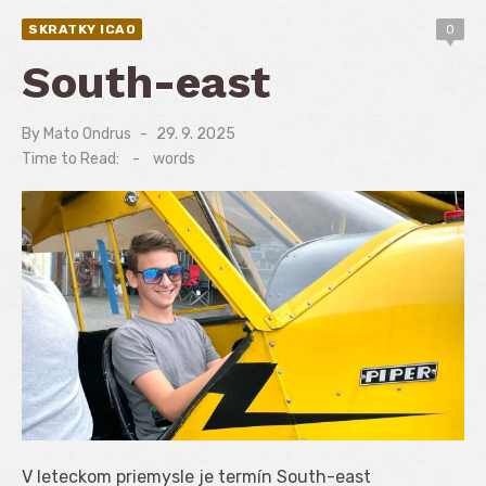
SKRATKY ICAO
0
South-east
By
Mato Ondrus
Posted
29. 9. 2025
on
Time to Read:
-
words
V leteckom priemysle je termín South-east