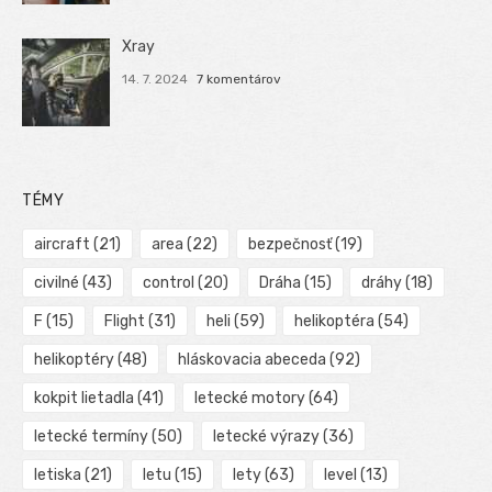
Xray
14. 7. 2024
7 komentárov
TÉMY
aircraft
(21)
area
(22)
bezpečnosť
(19)
civilné
(43)
control
(20)
Dráha
(15)
dráhy
(18)
F
(15)
Flight
(31)
heli
(59)
helikoptéra
(54)
helikoptéry
(48)
hláskovacia abeceda
(92)
kokpit lietadla
(41)
letecké motory
(64)
letecké termíny
(50)
letecké výrazy
(36)
letiska
(21)
letu
(15)
lety
(63)
level
(13)