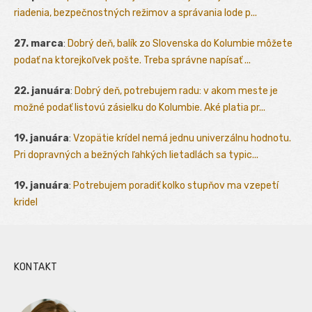
riadenia, bezpečnostných režimov a správania lode p...
27. marca
:
Dobrý deň, balík zo Slovenska do Kolumbie môžete
podať na ktorejkoľvek pošte. Treba správne napísať ...
22. januára
:
Dobrý deň, potrebujem radu: v akom meste je
možné podať listovú zásielku do Kolumbie. Aké platia pr...
19. januára
:
Vzopätie krídel nemá jednu univerzálnu hodnotu.
Pri dopravných a bežných ľahkých lietadlách sa typic...
19. januára
:
Potrebujem poradiť kolko stupňov ma vzepetí
kridel
KONTAKT