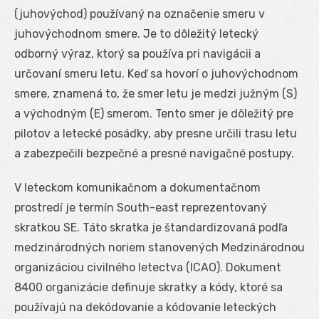
(juhovýchod) používaný na označenie smeru v
juhovýchodnom smere. Je to dôležitý letecký
odborný výraz, ktorý sa používa pri navigácii a
určovaní smeru letu. Keď sa hovorí o juhovýchodnom
smere, znamená to, že smer letu je medzi južným (S)
a východným (E) smerom. Tento smer je dôležitý pre
pilotov a letecké posádky, aby presne určili trasu letu
a zabezpečili bezpečné a presné navigačné postupy.
V leteckom komunikačnom a dokumentačnom
prostredí je termín South-east reprezentovaný
skratkou SE. Táto skratka je štandardizovaná podľa
medzinárodných noriem stanovených Medzinárodnou
organizáciou civilného letectva (ICAO). Dokument
8400 organizácie definuje skratky a kódy, ktoré sa
používajú na dekódovanie a kódovanie leteckých