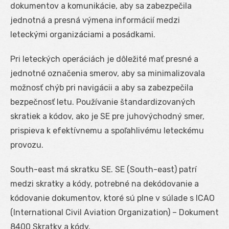
dokumentov a komunikácie, aby sa zabezpečila
jednotná a presná výmena informácií medzi
leteckými organizáciami a posádkami.
Pri leteckých operáciách je dôležité mať presné a
jednotné označenia smerov, aby sa minimalizovala
možnosť chýb pri navigácii a aby sa zabezpečila
bezpečnosť letu. Používanie štandardizovaných
skratiek a kódov, ako je SE pre juhovýchodný smer,
prispieva k efektívnemu a spoľahlivému leteckému
provozu.
South-east má skratku SE. SE (South-east) patrí
medzi skratky a kódy, potrebné na dekódovanie a
kódovanie dokumentov, ktoré sú plne v súlade s ICAO
(International Civil Aviation Organization) – Dokument
8400 Skratky a kódy.