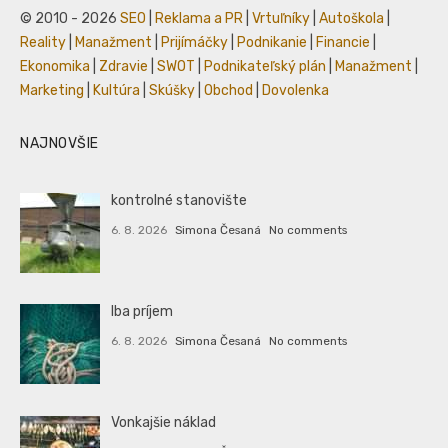
© 2010 - 2026
SEO
|
Reklama a PR
|
Vrtuľníky
|
Autoškola
|
Reality
|
Manažment
|
Prijímáčky
|
Podnikanie
|
Financie
|
Ekonomika
|
Zdravie
|
SWOT
|
Podnikateľský plán
|
Manažment
|
Marketing
|
Kultúra
|
Skúšky
|
Obchod
|
Dovolenka
NAJNOVŠIE
kontrolné stanovište
6. 8. 2026
Simona Česaná
No comments
Iba príjem
6. 8. 2026
Simona Česaná
No comments
Vonkajšie náklad