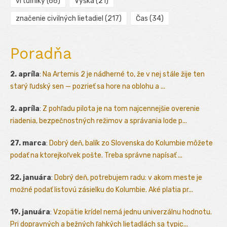
vrtuľníky
(66)
Výška
(21)
značenie civilných lietadiel
(217)
Čas
(34)
Poradňa
2. apríla
:
Na Artemis 2 je nádherné to, že v nej stále žije ten
starý ľudský sen — pozrieť sa hore na oblohu a ...
2. apríla
:
Z pohľadu pilota je na tom najcennejšie overenie
riadenia, bezpečnostných režimov a správania lode p...
27. marca
:
Dobrý deň, balík zo Slovenska do Kolumbie môžete
podať na ktorejkoľvek pošte. Treba správne napísať ...
22. januára
:
Dobrý deň, potrebujem radu: v akom meste je
možné podať listovú zásielku do Kolumbie. Aké platia pr...
19. januára
:
Vzopätie krídel nemá jednu univerzálnu hodnotu.
Pri dopravných a bežných ľahkých lietadlách sa typic...