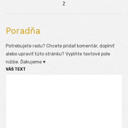
Next
Ž
post:
Poradňa
Potrebujete radu? Chcete pridať komentár, doplniť
alebo upraviť túto stránku? Vyplňte textové pole
nižšie. Ďakujeme ♥
VÁŠ TEXT