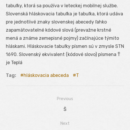
tabuľky, ktorá sa používa v leteckej mobilnej službe.
Slovenská hláskovacia tabuľka je tabuľka, ktorá udáva
pre jednotlivé znaky slovenskej abecedy ľahko
zapamätovatelné kódové slová (prevažne krstné
mená a známe zemepisné pojmy) začínajúce týmito
hláskami. Hláskovacie tabuľky písmen sú v zmysle STN
1690. Slovenský ekvivalent (kódové slovo) písmena Ť
je Teplá
Tag:
hláskovacia abeceda
T
Previous
Navigácia
Previous
Š
v
post:
Next
článku