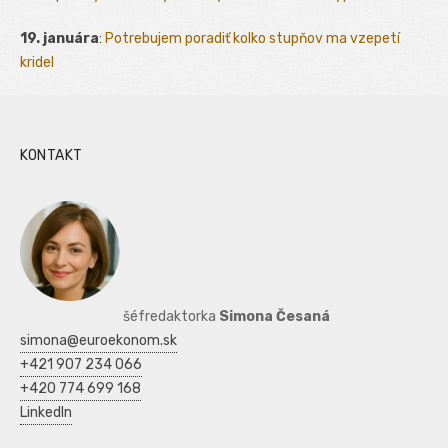
19. januára
:
Potrebujem poradiť kolko stupňov ma vzepetí
kridel
KONTAKT
šéfredaktorka
Simona Česaná
simona@euroekonom.sk
+421 907 234 066
+420 774 699 168
LinkedIn