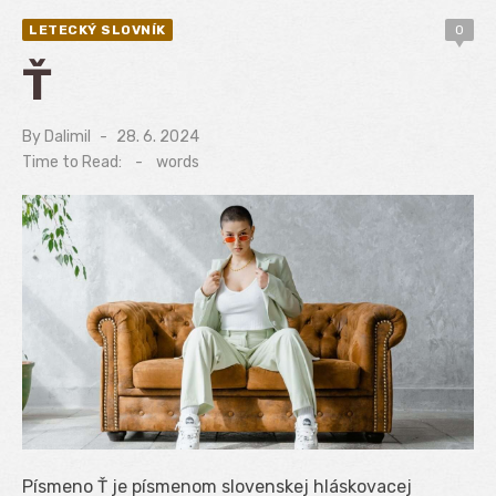
LETECKÝ SLOVNÍK
0
Ť
By
Dalimil
Posted
28. 6. 2024
on
Time to Read:
-
words
Písmeno Ť je písmenom slovenskej hláskovacej