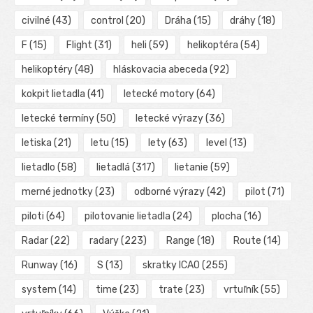
civilné
(43)
control
(20)
Dráha
(15)
dráhy
(18)
F
(15)
Flight
(31)
heli
(59)
helikoptéra
(54)
helikoptéry
(48)
hláskovacia abeceda
(92)
kokpit lietadla
(41)
letecké motory
(64)
letecké termíny
(50)
letecké výrazy
(36)
letiska
(21)
letu
(15)
lety
(63)
level
(13)
lietadlo
(58)
lietadlá
(317)
lietanie
(59)
merné jednotky
(23)
odborné výrazy
(42)
pilot
(71)
piloti
(64)
pilotovanie lietadla
(24)
plocha
(16)
Radar
(22)
radary
(223)
Range
(18)
Route
(14)
Runway
(16)
S
(13)
skratky ICAO
(255)
system
(14)
time
(23)
trate
(23)
vrtuľník
(55)