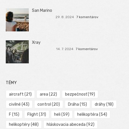
San Marino
29. 8. 2024
7 komentárov
Xray
14. 7. 2024
7 komentárov
TÉMY
aircraft
(21)
area
(22)
bezpečnosť
(19)
civilné
(43)
control
(20)
Dráha
(15)
dráhy
(18)
F
(15)
Flight
(31)
heli
(59)
helikoptéra
(54)
helikoptéry
(48)
hláskovacia abeceda
(92)