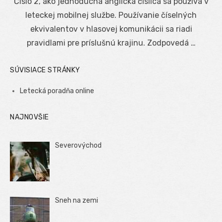
Číslo 2, ako jednoduchá anglická číslica sa používa v
leteckej mobilnej službe. Používanie číselných
ekvivalentov v hlasovej komunikácii sa riadi
pravidlami pre príslušnú krajinu. Zodpovedá …
SÚVISIACE STRÁNKY
Letecká poradňa online
NAJNOVŠIE
Severovýchod
Sneh na zemi