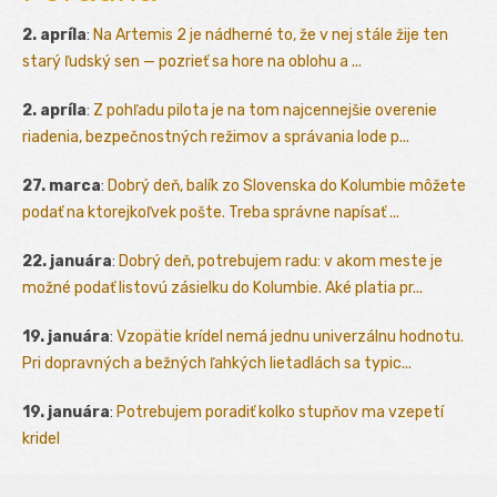
2. apríla
:
Na Artemis 2 je nádherné to, že v nej stále žije ten
starý ľudský sen — pozrieť sa hore na oblohu a ...
2. apríla
:
Z pohľadu pilota je na tom najcennejšie overenie
riadenia, bezpečnostných režimov a správania lode p...
27. marca
:
Dobrý deň, balík zo Slovenska do Kolumbie môžete
podať na ktorejkoľvek pošte. Treba správne napísať ...
22. januára
:
Dobrý deň, potrebujem radu: v akom meste je
možné podať listovú zásielku do Kolumbie. Aké platia pr...
19. januára
:
Vzopätie krídel nemá jednu univerzálnu hodnotu.
Pri dopravných a bežných ľahkých lietadlách sa typic...
19. januára
:
Potrebujem poradiť kolko stupňov ma vzepetí
kridel