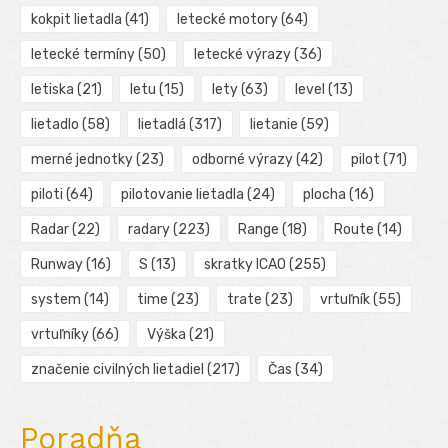
kokpit lietadla
(41)
letecké motory
(64)
letecké termíny
(50)
letecké výrazy
(36)
letiska
(21)
letu
(15)
lety
(63)
level
(13)
lietadlo
(58)
lietadlá
(317)
lietanie
(59)
merné jednotky
(23)
odborné výrazy
(42)
pilot
(71)
piloti
(64)
pilotovanie lietadla
(24)
plocha
(16)
Radar
(22)
radary
(223)
Range
(18)
Route
(14)
Runway
(16)
S
(13)
skratky ICAO
(255)
system
(14)
time
(23)
trate
(23)
vrtuľník
(55)
vrtuľníky
(66)
Výška
(21)
značenie civilných lietadiel
(217)
Čas
(34)
Poradňa