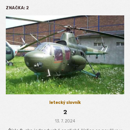
ZNAČKA:
2
letecký slovník
2
Posted
13. 7. 2024
on