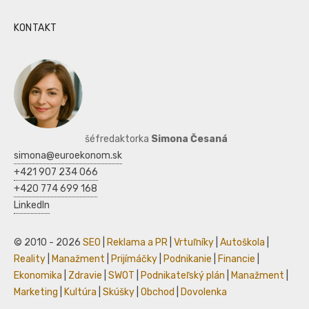
KONTAKT
šéfredaktorka
Simona Česaná
simona@euroekonom.sk
+421 907 234 066
+420 774 699 168
LinkedIn
© 2010 - 2026
SEO
|
Reklama a PR
|
Vrtuľníky
|
Autoškola
|
Reality
|
Manažment
|
Prijímáčky
|
Podnikanie
|
Financie
|
Ekonomika
|
Zdravie
|
SWOT
|
Podnikateľský plán
|
Manažment
|
Marketing
|
Kultúra
|
Skúšky
|
Obchod
|
Dovolenka