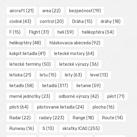
aircraft
(21)
area
(22)
bezpečnosť
(19)
civilné
(43)
control
(20)
Dráha
(15)
dráhy
(18)
F
(15)
Flight
(31)
heli
(59)
helikoptéra
(54)
helikoptéry
(48)
hláskovacia abeceda
(92)
kokpit lietadla
(41)
letecké motory
(64)
letecké termíny
(50)
letecké výrazy
(36)
letiska
(21)
letu
(15)
lety
(63)
level
(13)
lietadlo
(58)
lietadlá
(317)
lietanie
(59)
merné jednotky
(23)
odborné výrazy
(42)
pilot
(71)
piloti
(64)
pilotovanie lietadla
(24)
plocha
(16)
Radar
(22)
radary
(223)
Range
(18)
Route
(14)
Runway
(16)
S
(13)
skratky ICAO
(255)