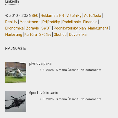
LinkedIn
© 2010 - 2026
SEO
|
Reklama a PR
|
Vrtuľníky
|
Autoškola
|
Reality
|
Manažment
|
Prijímáčky
|
Podnikanie
|
Financie
|
Ekonomika
|
Zdravie
|
SWOT
|
Podnikateľský plán
|
Manažment
|
Marketing
|
Kultúra
|
Skúšky
|
Obchod
|
Dovolenka
NAJNOVŠIE
plynová páka
7. 8. 2026
Simona Česaná
No comments
športové lietanie
7. 8. 2026
Simona Česaná
No comments