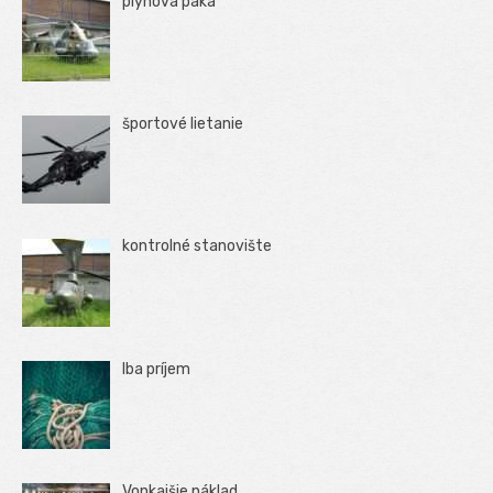
plynová páka
športové lietanie
kontrolné stanovište
Iba príjem
Vonkajšie náklad