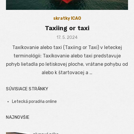
skratky ICAO
Taxiing or taxi
Posted
17. 5. 2024
on
Taxíkovanie alebo taxi (Taxiing or Taxi) v leteckej
terminológii: Taxíkovanie alebo taxi predstavuje
pohyb lietadla po letiskovej ploche, vrátane pohybu od
alebo k štartovacej a …
SÚVISIACE STRÁNKY
Letecká poradňa online
NAJNOVŠIE