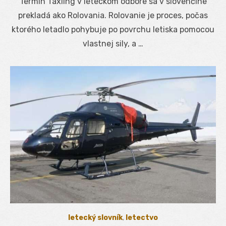
Termín Taxiing v leteckom odbore sa v slovenčine
prekladá ako Rolovania. Rolovanie je proces, počas
ktorého letadlo pohybuje po povrchu letiska pomocou
vlastnej sily, a …
letecký slovník
,
letectvo