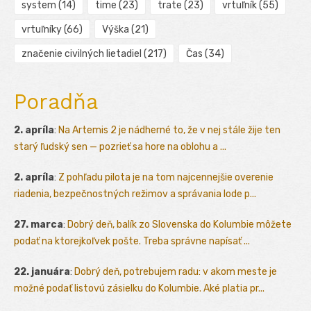
system
(14)
time
(23)
trate
(23)
vrtuľník
(55)
vrtuľníky
(66)
Výška
(21)
značenie civilných lietadiel
(217)
Čas
(34)
Poradňa
2. apríla
:
Na Artemis 2 je nádherné to, že v nej stále žije ten
starý ľudský sen — pozrieť sa hore na oblohu a ...
2. apríla
:
Z pohľadu pilota je na tom najcennejšie overenie
riadenia, bezpečnostných režimov a správania lode p...
27. marca
:
Dobrý deň, balík zo Slovenska do Kolumbie môžete
podať na ktorejkoľvek pošte. Treba správne napísať ...
22. januára
:
Dobrý deň, potrebujem radu: v akom meste je
možné podať listovú zásielku do Kolumbie. Aké platia pr...