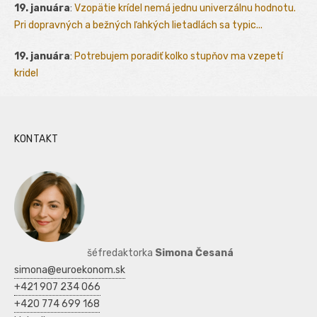
19. januára
:
Vzopätie krídel nemá jednu univerzálnu hodnotu.
Pri dopravných a bežných ľahkých lietadlách sa typic...
19. januára
:
Potrebujem poradiť kolko stupňov ma vzepetí
kridel
KONTAKT
šéfredaktorka
Simona Česaná
simona@euroekonom.sk
+421 907 234 066
+420 774 699 168