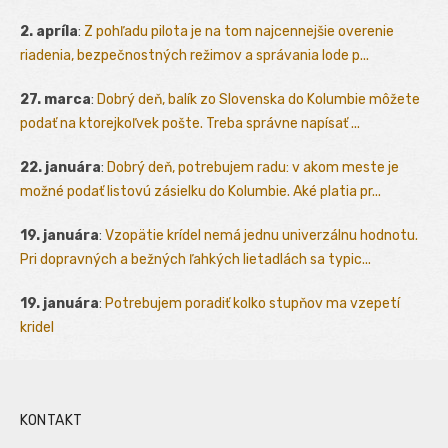
2. apríla
:
Z pohľadu pilota je na tom najcennejšie overenie
riadenia, bezpečnostných režimov a správania lode p...
27. marca
:
Dobrý deň, balík zo Slovenska do Kolumbie môžete
podať na ktorejkoľvek pošte. Treba správne napísať ...
22. januára
:
Dobrý deň, potrebujem radu: v akom meste je
možné podať listovú zásielku do Kolumbie. Aké platia pr...
19. januára
:
Vzopätie krídel nemá jednu univerzálnu hodnotu.
Pri dopravných a bežných ľahkých lietadlách sa typic...
19. januára
:
Potrebujem poradiť kolko stupňov ma vzepetí
kridel
KONTAKT