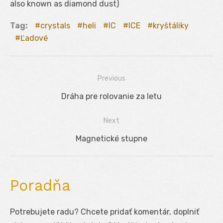
also known as diamond dust)
Tag:
crystals
heli
IC
ICE
kryštáliky
Ľadové
Previous
Navigácia
Previous
Dráha pre rolovanie za letu
v
post:
Next
článku
Next
Magnetické stupne
post:
Poradňa
Potrebujete radu? Chcete pridať komentár, doplniť