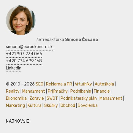
šéfredaktorka
Simona Česaná
simona@euroekonom.sk
+421 907 234 066
+420 774 699 168
LinkedIn
© 2010 - 2026
SEO
|
Reklama a PR
|
Vrtuľníky
|
Autoškola
|
Reality
|
Manažment
|
Prijímáčky
|
Podnikanie
|
Financie
|
Ekonomika
|
Zdravie
|
SWOT
|
Podnikateľský plán
|
Manažment
|
Marketing
|
Kultúra
|
Skúšky
|
Obchod
|
Dovolenka
NAJNOVŠIE