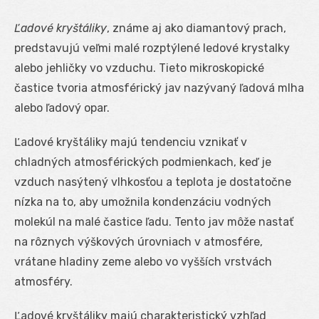
Ľadové kryštáliky
, známe aj ako diamantový prach,
predstavujú veľmi malé rozptýlené ledové krystalky
alebo jehličky vo vzduchu. Tieto mikroskopické
častice tvoria atmosférický jav nazývaný ľadová mlha
alebo ľadový opar.
Ľadové kryštáliky majú tendenciu vznikať v
chladných atmosférických podmienkach, keď je
vzduch nasýtený vlhkosťou a teplota je dostatočne
nízka na to, aby umožnila kondenzáciu vodných
molekúl na malé častice ľadu. Tento jav môže nastať
na rôznych výškových úrovniach v atmosfére,
vrátane hladiny zeme alebo vo vyšších vrstvách
atmosféry.
Ľadové kryštáliky majú charakteristický vzhľad