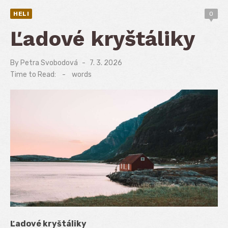
HELI
0
Ľadové kryštáliky
By
Petra Svobodová
Posted
7. 3. 2026
on
Time to Read:
-
words
Ľadové kryštáliky