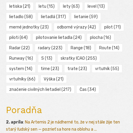
letiska
(21)
letu
(15)
lety
(63)
level
(13)
lietadlo
(58)
lietadlá
(317)
lietanie
(59)
merné jednotky
(23)
odborné výrazy
(42)
pilot
(71)
piloti
(64)
pilotovanie lietadla
(24)
plocha
(16)
Radar
(22)
radary
(223)
Range
(18)
Route
(14)
Runway
(16)
S
(13)
skratky ICAO
(255)
system
(14)
time
(23)
trate
(23)
vrtuľník
(55)
vrtuľníky
(66)
Výška
(21)
značenie civilných lietadiel
(217)
Čas
(34)
Poradňa
2. apríla
:
Na Artemis 2 je nádherné to, že v nej stále žije ten
starý ľudský sen — pozrieť sa hore na oblohu a ...