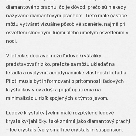
diamantového prachu, čo je dôvod, prečo sú niekedy
nazývané diamantovým prachom. Tieto malé častice
môžu vytvárať vizuálne pôsobivé scenérie, najmä pri
osvetlení slnečnými lúčmi alebo umelým osvetlením v
noci.
V leteckej doprave môžu ľadové kryštáliky
predstavovať riziko, pretože sa môžu ukladať na
letadlá a ovplyvniť aerodynamické vlastnosti lietadla.
Piloti musia byť informovaní o prítomnosti ľadových
kryštálikov v ovzduší a prijať opatrenia na
minimalizáciu rizík spojených s týmto javom.
Ledové krystalky (velmi malé rozptýlené ledové
krystalky/jehličky, také známé jako diamantový prach)
– Ice crystals (very small ice crystals in suspension,