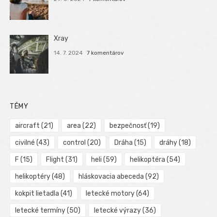
Xray
14. 7. 2024
7 komentárov
TÉMY
aircraft
(21)
area
(22)
bezpečnosť
(19)
civilné
(43)
control
(20)
Dráha
(15)
dráhy
(18)
F
(15)
Flight
(31)
heli
(59)
helikoptéra
(54)
helikoptéry
(48)
hláskovacia abeceda
(92)
kokpit lietadla
(41)
letecké motory
(64)
letecké termíny
(50)
letecké výrazy
(36)