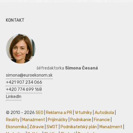
KONTAKT
šéfredaktorka
Simona Česaná
simona@euroekonom.sk
+421 907 234 066
+420 774 699 168
LinkedIn
© 2010 - 2026
SEO
|
Reklama a PR
|
Vrtuľníky
|
Autoškola
|
Reality
|
Manažment
|
Prijímáčky
|
Podnikanie
|
Financie
|
Ekonomika
|
Zdravie
|
SWOT
|
Podnikateľský plán
|
Manažment
|