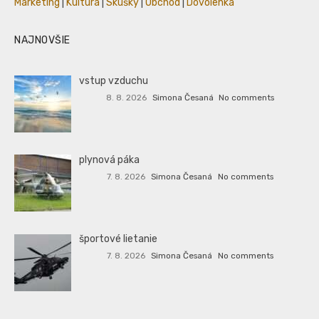
Marketing
|
Kultúra
|
Skúšky
|
Obchod
|
Dovolenka
NAJNOVŠIE
vstup vzduchu
8. 8. 2026
Simona Česaná
No comments
plynová páka
7. 8. 2026
Simona Česaná
No comments
športové lietanie
7. 8. 2026
Simona Česaná
No comments