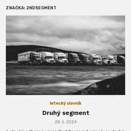
ZNAČKA:
2NDSEGMENT
letecký slovník
Druhý segment
Posted
28. 6. 2024
on