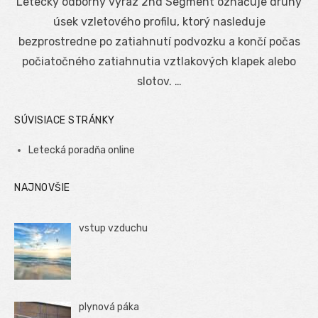
Letecký odborný výraz 2nd Segment označuje druhý
úsek vzletového profilu, ktorý nasleduje
bezprostredne po zatiahnutí podvozku a končí počas
počiatočného zatiahnutia vztlakových klapek alebo
slotov. …
SÚVISIACE STRÁNKY
Letecká poradňa online
NAJNOVŠIE
vstup vzduchu
plynová páka