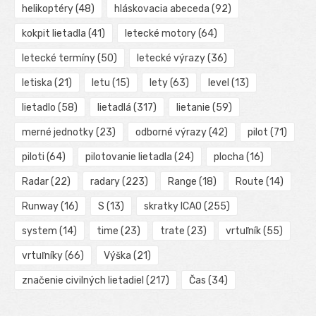
helikoptéry
(48)
hláskovacia abeceda
(92)
kokpit lietadla
(41)
letecké motory
(64)
letecké termíny
(50)
letecké výrazy
(36)
letiska
(21)
letu
(15)
lety
(63)
level
(13)
lietadlo
(58)
lietadlá
(317)
lietanie
(59)
merné jednotky
(23)
odborné výrazy
(42)
pilot
(71)
piloti
(64)
pilotovanie lietadla
(24)
plocha
(16)
Radar
(22)
radary
(223)
Range
(18)
Route
(14)
Runway
(16)
S
(13)
skratky ICAO
(255)
system
(14)
time
(23)
trate
(23)
vrtuľník
(55)
vrtuľníky
(66)
Výška
(21)
značenie civilných lietadiel
(217)
Čas
(34)