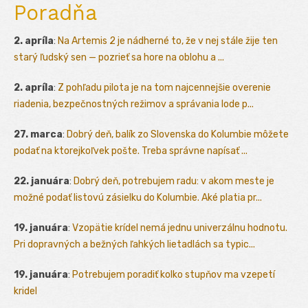
Poradňa
2. apríla
:
Na Artemis 2 je nádherné to, že v nej stále žije ten
starý ľudský sen — pozrieť sa hore na oblohu a ...
2. apríla
:
Z pohľadu pilota je na tom najcennejšie overenie
riadenia, bezpečnostných režimov a správania lode p...
27. marca
:
Dobrý deň, balík zo Slovenska do Kolumbie môžete
podať na ktorejkoľvek pošte. Treba správne napísať ...
22. januára
:
Dobrý deň, potrebujem radu: v akom meste je
možné podať listovú zásielku do Kolumbie. Aké platia pr...
19. januára
:
Vzopätie krídel nemá jednu univerzálnu hodnotu.
Pri dopravných a bežných ľahkých lietadlách sa typic...
19. januára
:
Potrebujem poradiť kolko stupňov ma vzepetí
kridel