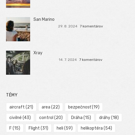
San Marino
29. 8. 2024
7 komentárov
Xray
14. 7. 2024
7 komentárov
TÉMY
aircraft
(21)
area
(22)
bezpečnosť
(19)
civilné
(43)
control
(20)
Dráha
(15)
dráhy
(18)
F
(15)
Flight
(31)
heli
(59)
helikoptéra
(54)