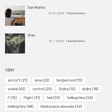
San Marino
29. 8. 2024
7 komentárov
Xray
14. 7. 2024
7 komentárov
TÉMY
aircraft
(21)
area
(22)
bezpečnosť
(19)
civilné
(43)
control
(20)
Dráha
(15)
dráhy
(18)
F
(15)
Flight
(31)
heli
(59)
helikoptéra
(54)
helikoptéry
(48)
hláskovacia abeceda
(92)