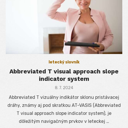
letecký slovník
Abbreviated T visual approach slope
indicator system
Posted
8. 7. 2024
on
Abbreviated T vizuálny indikátor sklonu pristávacej
dráhy, známy aj pod skratkou AT-VASIS (Abbreviated
T visual approach slope indicator system), je
dôležitým navigačným prvkov v leteckej …