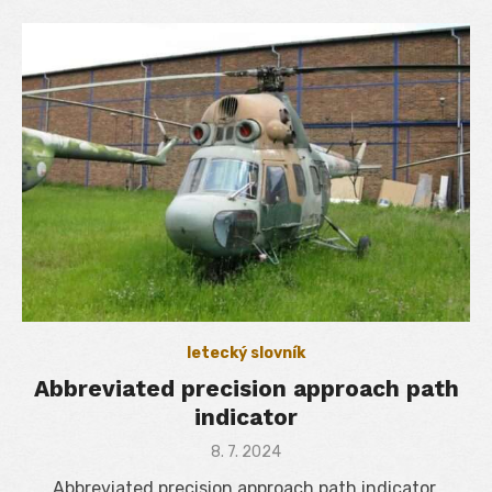
letecký slovník
Abbreviated precision approach path
indicator
Posted
8. 7. 2024
on
Abbreviated precision approach path indicator,