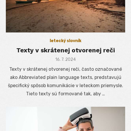
letecký slovník
Texty v skrátenej otvorenej reči
Posted
16. 7. 2024
on
Texty v skrátenej otvorenej reči, často označované
ako Abbreviated plain language texts, predstavujú
špecifický spôsob komunikácie v leteckom priemysle.
Tieto texty sú formované tak, aby …