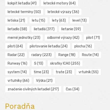
kokpit lietadla
(41)
letecké motory
(64)
letecké termíny
(50)
letecké výrazy
(36)
letiska
(21)
letu
(15)
lety
(63)
level
(13)
lietadlo
(58)
lietadlá
(317)
lietanie
(59)
merné jednotky
(23)
odborné výrazy
(42)
pilot
(71)
piloti
(64)
pilotovanie lietadla
(24)
plocha
(16)
Radar
(22)
radary
(223)
Range
(18)
Route
(14)
Runway
(16)
S
(13)
skratky ICAO
(255)
system
(14)
time
(23)
trate
(23)
vrtuľník
(55)
vrtuľníky
(66)
Výška
(21)
značenie civilných lietadiel
(217)
Čas
(34)
Poradňa