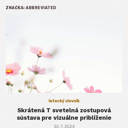
ZNAČKA:
ABBREVIATED
letecký slovník
Skrátená T svetelná zostupová
sústava pre vizuálne priblíženie
Posted
30. 7. 2024