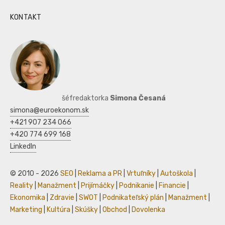
KONTAKT
šéfredaktorka
Simona Česaná
simona@euroekonom.sk
+421 907 234 066
+420 774 699 168
LinkedIn
© 2010 - 2026
SEO
|
Reklama a PR
|
Vrtuľníky
|
Autoškola
|
Reality
|
Manažment
|
Prijímáčky
|
Podnikanie
|
Financie
|
Ekonomika
|
Zdravie
|
SWOT
|
Podnikateľský plán
|
Manažment
|
Marketing
|
Kultúra
|
Skúšky
|
Obchod
|
Dovolenka