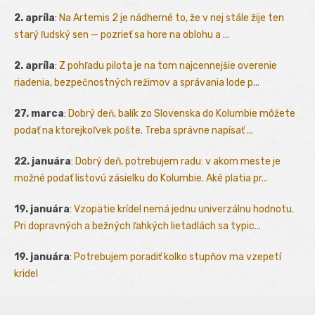
2. apríla
:
Na Artemis 2 je nádherné to, že v nej stále žije ten
starý ľudský sen — pozrieť sa hore na oblohu a ...
2. apríla
:
Z pohľadu pilota je na tom najcennejšie overenie
riadenia, bezpečnostných režimov a správania lode p...
27. marca
:
Dobrý deň, balík zo Slovenska do Kolumbie môžete
podať na ktorejkoľvek pošte. Treba správne napísať ...
22. januára
:
Dobrý deň, potrebujem radu: v akom meste je
možné podať listovú zásielku do Kolumbie. Aké platia pr...
19. januára
:
Vzopätie krídel nemá jednu univerzálnu hodnotu.
Pri dopravných a bežných ľahkých lietadlách sa typic...
19. januára
:
Potrebujem poradiť kolko stupňov ma vzepetí
kridel