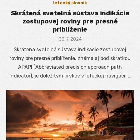
letecký slovník
Skrátená svetelná sústava indikácie
zostupovej roviny pre presné
priblíženie
Posted
30. 7. 2024
on
Skrátená svetelná sústava indikácie zostupovej
roviny pre presné priblíženie, známa aj pod skratkou
APAPI (Abbreviated precision approach path
indicator), je dôležitým prvkov v leteckej navigácii …