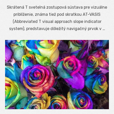
on
Skrátená T svetelná zostupová sústava pre vizuálne
priblíženie, známa tiež pod skratkou AT-VASIS
(Abbreviated T visual approach slope indicator
system), predstavuje dôležitý navigačný prvok v …