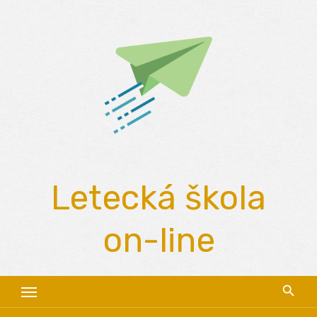
Skip
to
content
Letecká škola
on-line