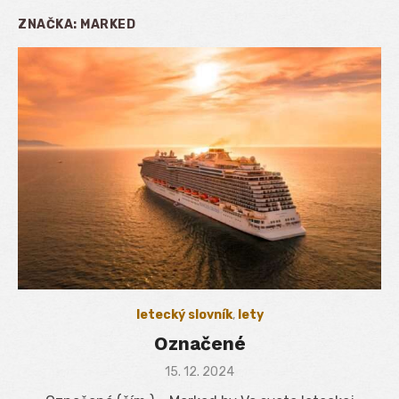
ZNAČKA:
MARKED
letecký slovník
,
lety
Označené
Posted
15. 12. 2024
on