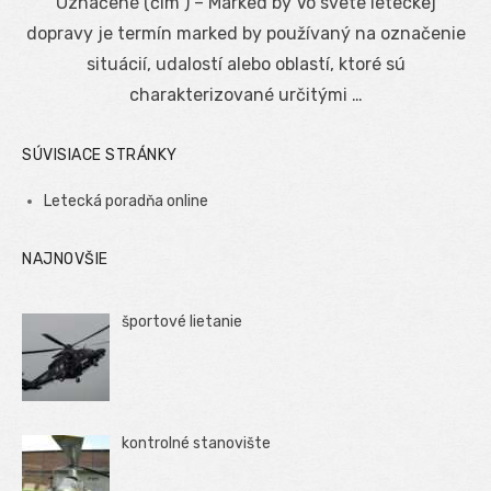
Označené (čím ) – Marked by Vo svete leteckej
dopravy je termín marked by používaný na označenie
situácií, udalostí alebo oblastí, ktoré sú
charakterizované určitými …
SÚVISIACE STRÁNKY
Letecká poradňa online
NAJNOVŠIE
športové lietanie
kontrolné stanovište