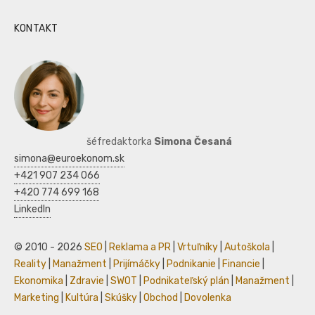
KONTAKT
šéfredaktorka
Simona Česaná
simona@euroekonom.sk
+421 907 234 066
+420 774 699 168
LinkedIn
© 2010 - 2026
SEO
|
Reklama a PR
|
Vrtuľníky
|
Autoškola
|
Reality
|
Manažment
|
Prijímáčky
|
Podnikanie
|
Financie
|
Ekonomika
|
Zdravie
|
SWOT
|
Podnikateľský plán
|
Manažment
|
Marketing
|
Kultúra
|
Skúšky
|
Obchod
|
Dovolenka