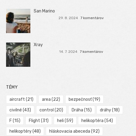
San Marino
29. 8. 2024
7 komentárov
Xray
14. 7. 2024
7 komentárov
TÉMY
aircraft
(21)
area
(22)
bezpečnosť
(19)
civilné
(43)
control
(20)
Dráha
(15)
dráhy
(18)
F
(15)
Flight
(31)
heli
(59)
helikoptéra
(54)
helikoptéry
(48)
hláskovacia abeceda
(92)