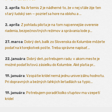
2. apríla
:
Na Artemis 2 je nádherné to, že v nej stále žije ten
starý ľudský sen — pozrieť sa hore na oblohu a ...
2. apríla
:
Z pohľadu pilota je na tom najcennejšie overenie
riadenia, bezpečnostných režimov a správania lode p...
27. marca
:
Dobrý deň, balík zo Slovenska do Kolumbie môžete
podať na ktorejkoľvek pošte. Treba správne napísať ...
22. januára
:
Dobrý deň, potrebujem radu: v akom meste je
možné podať listovú zásielku do Kolumbie. Aké platia pr...
19. januára
:
Vzopätie krídel nemá jednu univerzálnu hodnotu.
Pri dopravných a bežných ľahkých lietadlách sa typic...
19. januára
:
Potrebujem poradiť kolko stupňov ma vzepetí
kridel