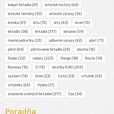
kokpit lietadla
(41)
letecké motory
(64)
letecké termíny
(50)
letecké výrazy
(36)
letiska
(21)
letu
(15)
lety
(63)
level
(13)
lietadlo
(58)
lietadlá
(317)
lietanie
(59)
merné jednotky
(23)
odborné výrazy
(42)
pilot
(71)
piloti
(64)
pilotovanie lietadla
(24)
plocha
(16)
Radar
(22)
radary
(223)
Range
(18)
Route
(14)
Runway
(16)
S
(13)
skratky ICAO
(255)
system
(14)
time
(23)
trate
(23)
vrtuľník
(55)
vrtuľníky
(66)
Výška
(21)
značenie civilných lietadiel
(217)
Čas
(34)
Poradňa