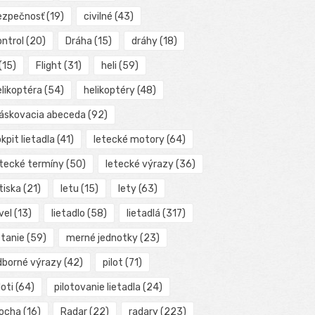
ezpečnosť
(19)
civilné
(43)
ontrol
(20)
Dráha
(15)
dráhy
(18)
(15)
Flight
(31)
heli
(59)
elikoptéra
(54)
helikoptéry
(48)
láskovacia abeceda
(92)
kpit lietadla
(41)
letecké motory
(64)
etecké termíny
(50)
letecké výrazy
(36)
tiska
(21)
letu
(15)
lety
(63)
vel
(13)
lietadlo
(58)
lietadlá
(317)
etanie
(59)
merné jednotky
(23)
dborné výrazy
(42)
pilot
(71)
loti
(64)
pilotovanie lietadla
(24)
locha
(16)
Radar
(22)
radary
(223)