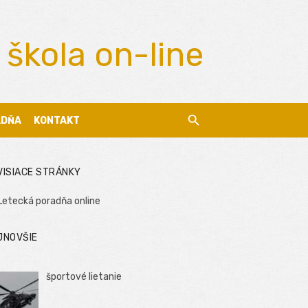
 škola on-line
ADŇA
KONTAKT
VISIACE STRÁNKY
Letecká poradňa online
JNOVŠIE
športové lietanie