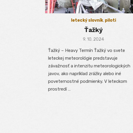
letecký slovník
,
piloti
Ťažký
Posted
9. 10. 2024
on
Ťažký – Heavy Termín Ťažký vo svete
leteckej meteorológie predstavuje
závažnosť a intenzitu meteorologických
javov, ako napríklad zrážky alebo iné
poveternostné podmienky. V leteckom
prostredí …