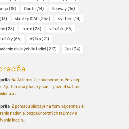
ange
(18)
Route
(14)
Runway
(16)
(13)
skratky ICAO
(255)
system
(14)
ime
(23)
trate
(23)
vrtuľník
(55)
tuľníky
(66)
Výška
(21)
ačenie civilných lietadiel
(217)
Čas
(34)
oradňa
apríla
:
Na Artemis 2 je nádherné to, že v nej
le žije ten starý ľudský sen — pozrieť sa hore
blohu a ...
apríla
:
Z pohľadu pilota je na tom najcennejšie
renie riadenia, bezpečnostných režimov a
vania lode p...