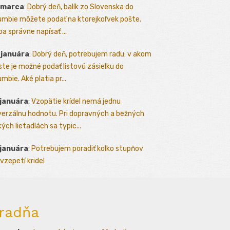
 marca
:
Dobrý deň, balík zo Slovenska do
umbie môžete podať na ktorejkoľvek pošte.
ba správne napísať ...
 januára
:
Dobrý deň, potrebujem radu: v akom
te je možné podať listovú zásielku do
mbie. Aké platia pr...
 januára
:
Vzopätie krídel nemá jednu
verzálnu hodnotu. Pri dopravných a bežných
kých lietadlách sa typic...
 januára
:
Potrebujem poradiť kolko stupňov
vzepetí kridel
radňa