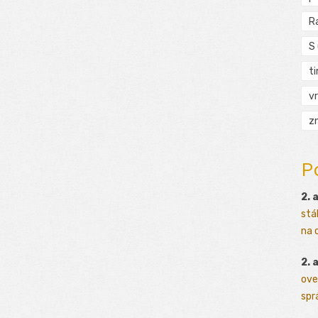
R
S
t
vr
zn
P
2. 
stá
na o
2. 
ove
sprá