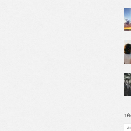
TÉ
ai