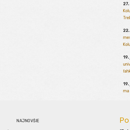
27.
Kol
Tre
22.
mes
Kolu
19.
uni
ľah
19.
ma 
Po
NAJNOVŠIE