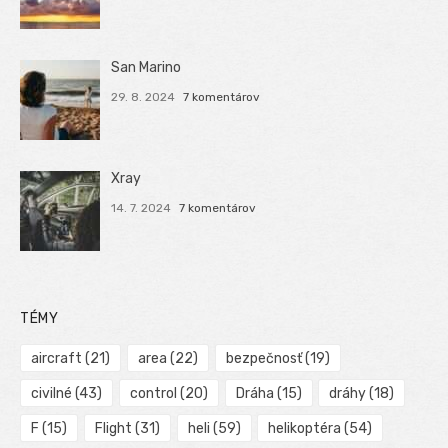
San Marino
29. 8. 2024
7 komentárov
Xray
14. 7. 2024
7 komentárov
TÉMY
aircraft
(21)
area
(22)
bezpečnosť
(19)
civilné
(43)
control
(20)
Dráha
(15)
dráhy
(18)
F
(15)
Flight
(31)
heli
(59)
helikoptéra
(54)