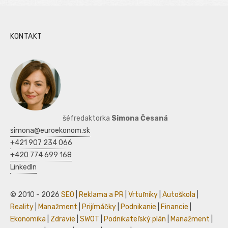
KONTAKT
šéfredaktorka
Simona Česaná
simona@euroekonom.sk
+421 907 234 066
+420 774 699 168
LinkedIn
© 2010 - 2026
SEO
|
Reklama a PR
|
Vrtuľníky
|
Autoškola
|
Reality
|
Manažment
|
Prijímáčky
|
Podnikanie
|
Financie
|
Ekonomika
|
Zdravie
|
SWOT
|
Podnikateľský plán
|
Manažment
|