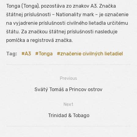
Tonga (Tonga), pozostáva zo znakov A3. Značka
štátnej príslušnosti – Nationality mark – je označenie
na vyjadrenie príslušnosti civilného lietadla určitému
štátu. Za značkou štátnej príslušnosti nasleduje
pomlčka a registrová značka.
Tag:
A3
Tonga
značenie civilných lietadiel
Previous
Navigácia
Previous
Svätý Tomáš a Princov ostrov
v
post:
Next
článku
Next
Trinidad & Tobago
post: