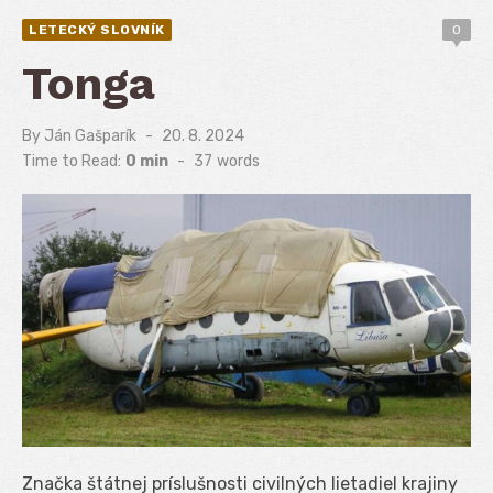
LETECKÝ SLOVNÍK
0
Tonga
By
Ján Gašparík
Posted
20. 8. 2024
on
Time to Read:
0 min
-
37
words
Značka štátnej príslušnosti civilných lietadiel krajiny