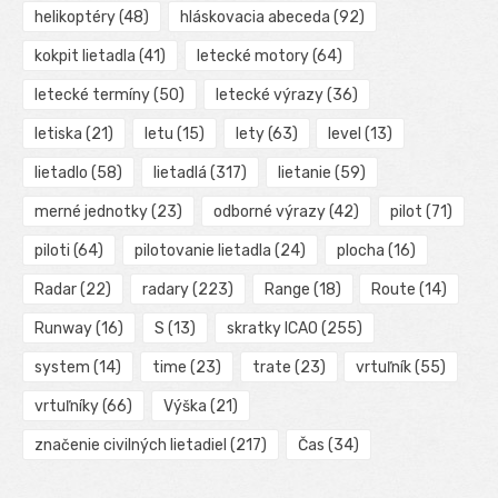
helikoptéry
(48)
hláskovacia abeceda
(92)
kokpit lietadla
(41)
letecké motory
(64)
letecké termíny
(50)
letecké výrazy
(36)
letiska
(21)
letu
(15)
lety
(63)
level
(13)
lietadlo
(58)
lietadlá
(317)
lietanie
(59)
merné jednotky
(23)
odborné výrazy
(42)
pilot
(71)
piloti
(64)
pilotovanie lietadla
(24)
plocha
(16)
Radar
(22)
radary
(223)
Range
(18)
Route
(14)
Runway
(16)
S
(13)
skratky ICAO
(255)
system
(14)
time
(23)
trate
(23)
vrtuľník
(55)
vrtuľníky
(66)
Výška
(21)
značenie civilných lietadiel
(217)
Čas
(34)