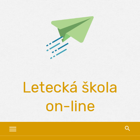
Skip
to
content
Letecká škola
on-line