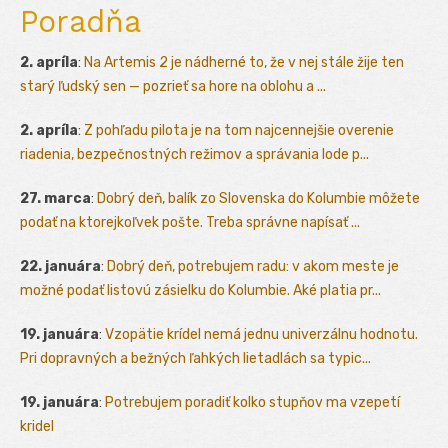
Poradňa
2. apríla
:
Na Artemis 2 je nádherné to, že v nej stále žije ten
starý ľudský sen — pozrieť sa hore na oblohu a ...
2. apríla
:
Z pohľadu pilota je na tom najcennejšie overenie
riadenia, bezpečnostných režimov a správania lode p...
27. marca
:
Dobrý deň, balík zo Slovenska do Kolumbie môžete
podať na ktorejkoľvek pošte. Treba správne napísať ...
22. januára
:
Dobrý deň, potrebujem radu: v akom meste je
možné podať listovú zásielku do Kolumbie. Aké platia pr...
19. januára
:
Vzopätie krídel nemá jednu univerzálnu hodnotu.
Pri dopravných a bežných ľahkých lietadlách sa typic...
19. januára
:
Potrebujem poradiť kolko stupňov ma vzepetí
kridel