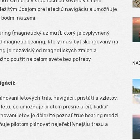
mut sa meria v stupňoch od severu v smere
dôležitým údajom pre leteckú navigáciu a umožňuje
 bodmi na zemi.
aring (magnetický azimut), ktorý je ovplyvnený
 magnetic bearing, ktorý musí byť skorigovaný na
ring je nezávislý od magnetických zmien a
ožno použiť na celom svete bez potreby
NA
gácii:
lánovaní letových trás, navigácii, pristátí a vzletov.
letu, čo umožňuje pilotom presne určiť, kadiaľ
plánovaní letov je dôležité poznať true bearing medzi
ňuje pilotom plánovať najefektívnejšiu trasu a