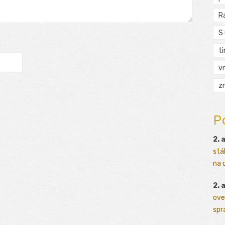
R
S
t
vr
zn
P
2. 
stá
na o
2. 
ove
sprá