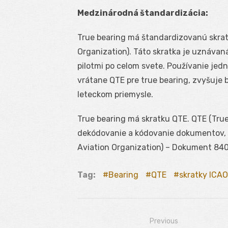
Medzinárodná štandardizácia:
True bearing má štandardizovanú skratk
Organization). Táto skratka je uznáva
pilotmi po celom svete. Používanie jed
vrátane QTE pre true bearing, zvyšuje 
leteckom priemysle.
True bearing má skratku QTE. QTE (True
dekódovanie a kódovanie dokumentov, kt
Aviation Organization) – Dokument 840
Tag:
Bearing
QTE
skratky ICAO
Previous