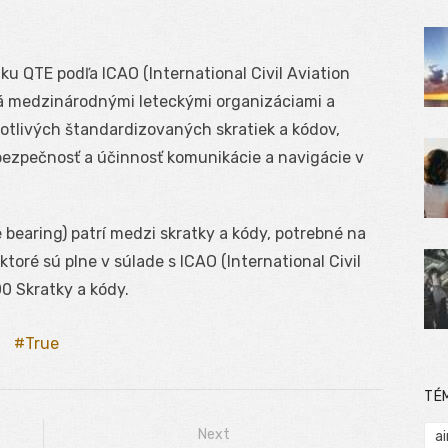
u QTE podľa ICAO (International Civil Aviation
ná medzinárodnými leteckými organizáciami a
notlivých štandardizovaných skratiek a kódov,
bezpečnosť a účinnosť komunikácie a navigácie v
 bearing) patrí medzi skratky a kódy, potrebné na
oré sú plne v súlade s ICAO (International Civil
0 Skratky a kódy.
True
TÉ
Next
ai