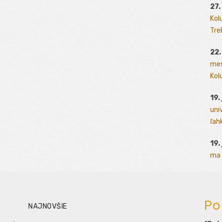
27.
Kol
Tre
22.
mes
Kolu
19.
uni
ľah
19.
ma 
Po
NAJNOVŠIE