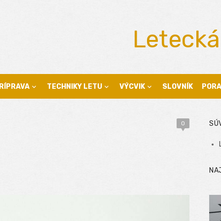
Letecká
RÍPRAVA
TECHNIKY LETU
VÝCVIK
SLOVNÍK
POR
SÚ
0
NA