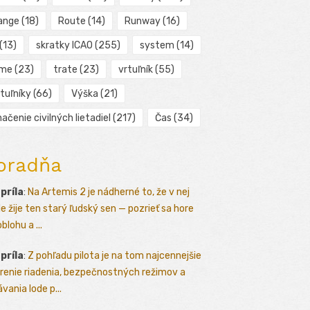
ange
(18)
Route
(14)
Runway
(16)
(13)
skratky ICAO
(255)
system
(14)
ime
(23)
trate
(23)
vrtuľník
(55)
tuľníky
(66)
Výška
(21)
ačenie civilných lietadiel
(217)
Čas
(34)
oradňa
apríla
:
Na Artemis 2 je nádherné to, že v nej
le žije ten starý ľudský sen — pozrieť sa hore
blohu a ...
apríla
:
Z pohľadu pilota je na tom najcennejšie
renie riadenia, bezpečnostných režimov a
vania lode p...