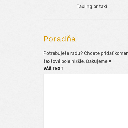
Navigácia
Previous
Taxiing or taxi
v
post:
článku
Poradňa
Potrebujete radu? Chcete pridať koment
textové pole nižšie. Ďakujeme ♥
VÁŠ TEXT