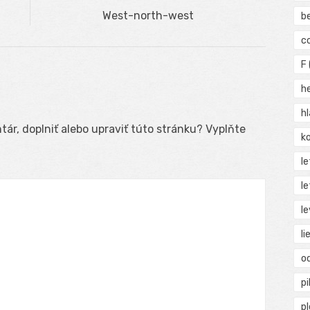
Next
West-north-west
b
post:
c
F
h
h
ár, doplniť alebo upraviť túto stránku? Vyplňte
ko
l
le
le
li
o
pi
p