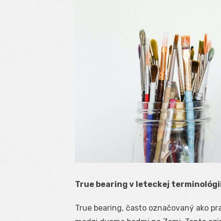
True bearing v leteckej terminológii
True bearing, často označovaný ako pra