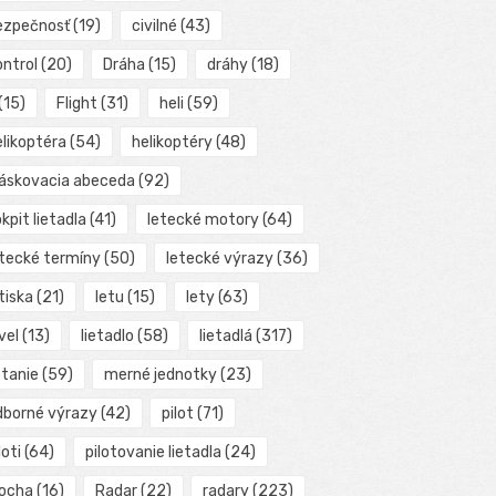
ezpečnosť
(19)
civilné
(43)
ontrol
(20)
Dráha
(15)
dráhy
(18)
(15)
Flight
(31)
heli
(59)
elikoptéra
(54)
helikoptéry
(48)
láskovacia abeceda
(92)
kpit lietadla
(41)
letecké motory
(64)
etecké termíny
(50)
letecké výrazy
(36)
tiska
(21)
letu
(15)
lety
(63)
vel
(13)
lietadlo
(58)
lietadlá
(317)
etanie
(59)
merné jednotky
(23)
dborné výrazy
(42)
pilot
(71)
loti
(64)
pilotovanie lietadla
(24)
locha
(16)
Radar
(22)
radary
(223)