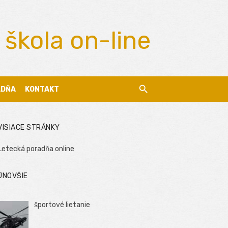
 škola on-line
ADŇA
KONTAKT
VISIACE STRÁNKY
Letecká poradňa online
JNOVŠIE
športové lietanie