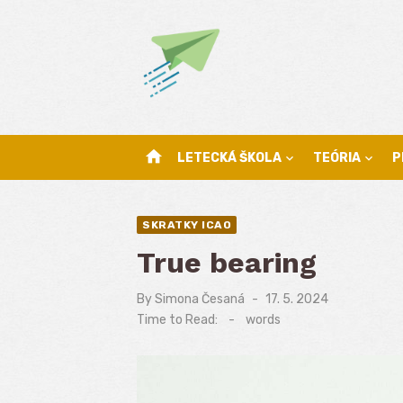
Skip
to
content
home
LETECKÁ ŠKOLA
TEÓRIA
P
SKRATKY ICAO
True bearing
By
Simona Česaná
Posted
17. 5. 2024
on
Time to Read:
-
words