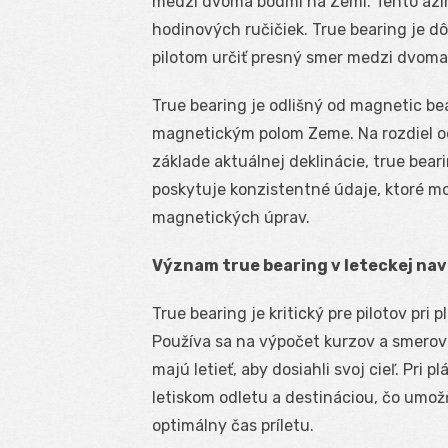
medzi dvoma bodmi na Zemi. Tento azi
hodinových ručičiek. True bearing je 
pilotom určiť presný smer medzi dvoma
True bearing je odlišný od magnetic be
magnetickým polom Zeme. Na rozdiel od
základe aktuálnej deklinácie, true bea
poskytuje konzistentné údaje, ktoré m
magnetických úprav.
Význam true bearing v leteckej navi
True bearing je kritický pre pilotov pri p
Používa sa na výpočet kurzov a smerov 
majú letieť, aby dosiahli svoj cieľ. Pri 
letiskom odletu a destináciou, čo umož
optimálny čas príletu.