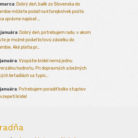
 marca
:
Dobrý deň, balík zo Slovenska do
umbie môžete podať na ktorejkoľvek pošte.
ba správne napísať ...
 januára
:
Dobrý deň, potrebujem radu: v akom
te je možné podať listovú zásielku do
mbie. Aké platia pr...
 januára
:
Vzopätie krídel nemá jednu
verzálnu hodnotu. Pri dopravných a bežných
kých lietadlách sa typic...
 januára
:
Potrebujem poradiť kolko stupňov
vzepetí kridel
radňa