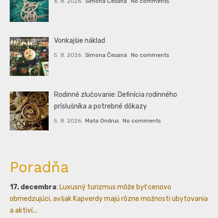
6. 8. 2026
Simona Česaná
No comments
Vonkajšie náklad
5. 8. 2026
Simona Česaná
No comments
Rodinné zlučovanie: Definícia rodinného
príslušníka a potrebné dôkazy
5. 8. 2026
Mato Ondrus
No comments
Poradňa
17. decembra
:
Luxusný turizmus môže byť cenovo
obmedzujúci, avšak Kapverdy majú rôzne možnosti ubytovania
a aktiví...