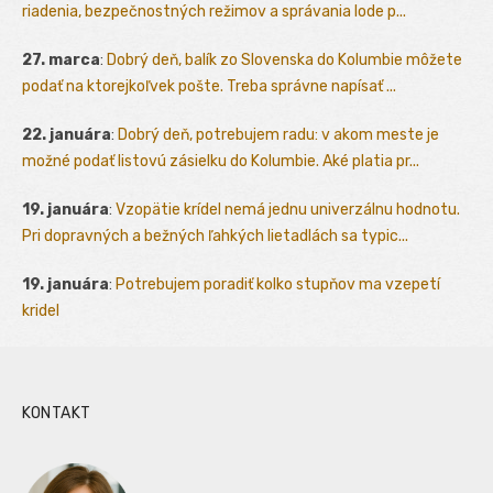
riadenia, bezpečnostných režimov a správania lode p...
27. marca
:
Dobrý deň, balík zo Slovenska do Kolumbie môžete
podať na ktorejkoľvek pošte. Treba správne napísať ...
22. januára
:
Dobrý deň, potrebujem radu: v akom meste je
možné podať listovú zásielku do Kolumbie. Aké platia pr...
19. januára
:
Vzopätie krídel nemá jednu univerzálnu hodnotu.
Pri dopravných a bežných ľahkých lietadlách sa typic...
19. januára
:
Potrebujem poradiť kolko stupňov ma vzepetí
kridel
KONTAKT