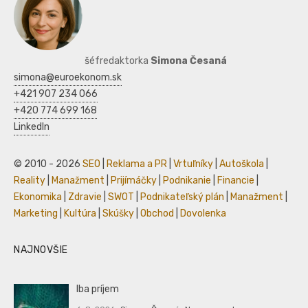
šéfredaktorka
Simona Česaná
simona@euroekonom.sk
+421 907 234 066
+420 774 699 168
LinkedIn
© 2010 - 2026
SEO
|
Reklama a PR
|
Vrtuľníky
|
Autoškola
|
Reality
|
Manažment
|
Prijímáčky
|
Podnikanie
|
Financie
|
Ekonomika
|
Zdravie
|
SWOT
|
Podnikateľský plán
|
Manažment
|
Marketing
|
Kultúra
|
Skúšky
|
Obchod
|
Dovolenka
NAJNOVŠIE
Iba príjem