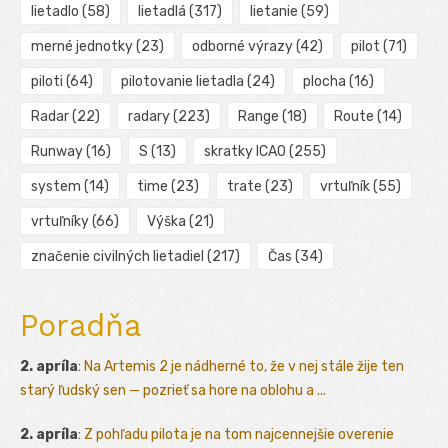
lietadlo
(58)
lietadlá
(317)
lietanie
(59)
merné jednotky
(23)
odborné výrazy
(42)
pilot
(71)
piloti
(64)
pilotovanie lietadla
(24)
plocha
(16)
Radar
(22)
radary
(223)
Range
(18)
Route
(14)
Runway
(16)
S
(13)
skratky ICAO
(255)
system
(14)
time
(23)
trate
(23)
vrtuľník
(55)
vrtuľníky
(66)
Výška
(21)
značenie civilných lietadiel
(217)
Čas
(34)
Poradňa
2. apríla
:
Na Artemis 2 je nádherné to, že v nej stále žije ten
starý ľudský sen — pozrieť sa hore na oblohu a ...
2. apríla
:
Z pohľadu pilota je na tom najcennejšie overenie