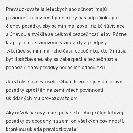
Prevádzkovatelia leteckých spoločností majú
povinnosť zabezpečiť primeraný čas odpočinku pre
členov posádky, aby sa minimalizovali riziká súvisiace
s únavou a zvýšila sa celková bezpečnosť letov. Rôzne
krajiny majú stanovené štandardy a predpisy
týkajúce sa minimálneho času odpočinku, ktoré musia
byť dodržiavané, aby sa zabezpečila bezpečnosť a
pohoda členov posádky počas ich odpočinku.
Jakýkoliv časový úsek, během kterého je člen letové
posádky zproštěn na zemi všech povinností
ukládaných mu provozovatelem.
Akýkoľvek časový úsek, počas ktorého je člen letovej
posádky oslobodený na zemi od všetkých povinností,
ktoré mu ukladá prevádzkovateľ.