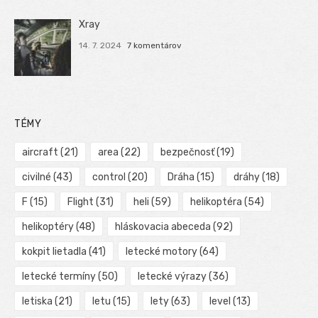
Xray
14. 7. 2024
7 komentárov
TÉMY
aircraft
(21)
area
(22)
bezpečnosť
(19)
civilné
(43)
control
(20)
Dráha
(15)
dráhy
(18)
F
(15)
Flight
(31)
heli
(59)
helikoptéra
(54)
helikoptéry
(48)
hláskovacia abeceda
(92)
kokpit lietadla
(41)
letecké motory
(64)
letecké termíny
(50)
letecké výrazy
(36)
letiska
(21)
letu
(15)
lety
(63)
level
(13)