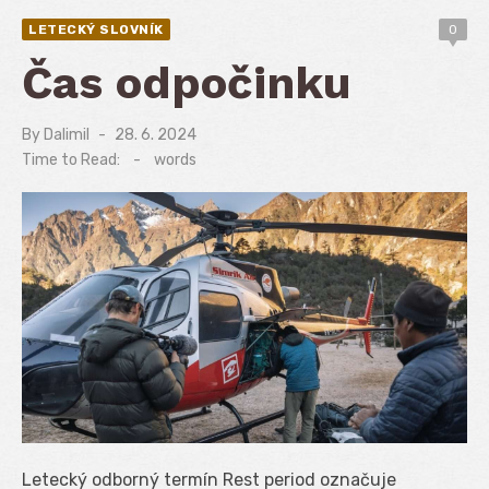
LETECKÝ SLOVNÍK
0
Čas odpočinku
By
Dalimil
Posted
28. 6. 2024
on
Time to Read:
-
words
Letecký odborný termín Rest period označuje