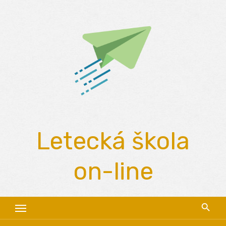
Skip
to
content
Letecká škola
on-line