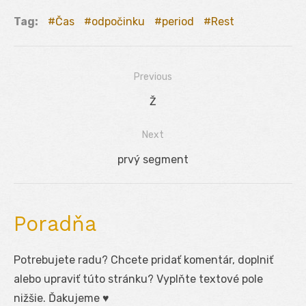
Tag:
Čas
odpočinku
period
Rest
Previous
Navigácia
Previous
Ž
v
post:
Next
článku
Next
prvý segment
post:
Poradňa
Potrebujete radu? Chcete pridať komentár, doplniť
alebo upraviť túto stránku? Vyplňte textové pole
nižšie. Ďakujeme ♥