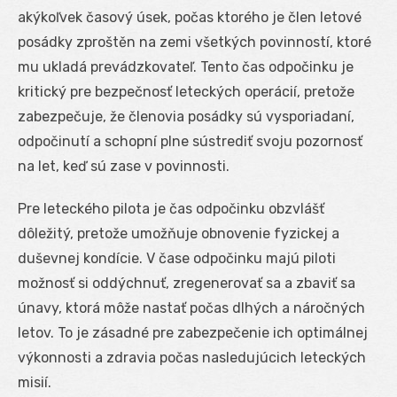
akýkoľvek časový úsek, počas ktorého je člen letové
posádky zproštěn na zemi všetkých povinností, ktoré
mu ukladá prevádzkovateľ. Tento čas odpočinku je
kritický pre bezpečnosť leteckých operácií, pretože
zabezpečuje, že členovia posádky sú vysporiadaní,
odpočinutí a schopní plne sústrediť svoju pozornosť
na let, keď sú zase v povinnosti.
Pre leteckého pilota je čas odpočinku obzvlášť
dôležitý, pretože umožňuje obnovenie fyzickej a
duševnej kondície. V čase odpočinku majú piloti
možnosť si oddýchnuť, zregenerovať sa a zbaviť sa
únavy, ktorá môže nastať počas dlhých a náročných
letov. To je zásadné pre zabezpečenie ich optimálnej
výkonnosti a zdravia počas nasledujúcich leteckých
misií.