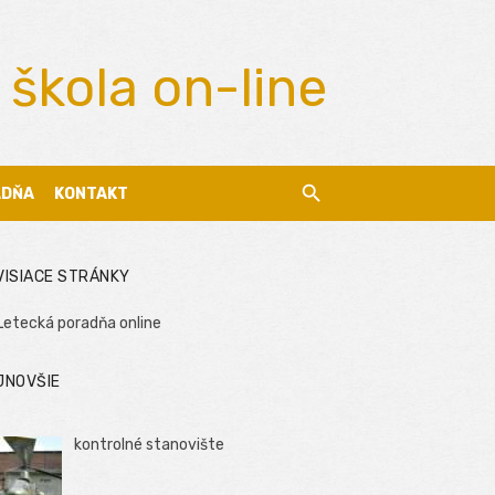
 škola on-line
ADŇA
KONTAKT
VISIACE STRÁNKY
Letecká poradňa online
JNOVŠIE
kontrolné stanovište