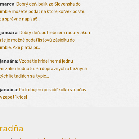
 marca
:
Dobrý deň, balík zo Slovenska do
umbie môžete podať na ktorejkoľvek pošte.
ba správne napísať ...
 januára
:
Dobrý deň, potrebujem radu: v akom
te je možné podať listovú zásielku do
mbie. Aké platia pr...
 januára
:
Vzopätie krídel nemá jednu
verzálnu hodnotu. Pri dopravných a bežných
kých lietadlách sa typic...
 januára
:
Potrebujem poradiť kolko stupňov
vzepetí kridel
radňa