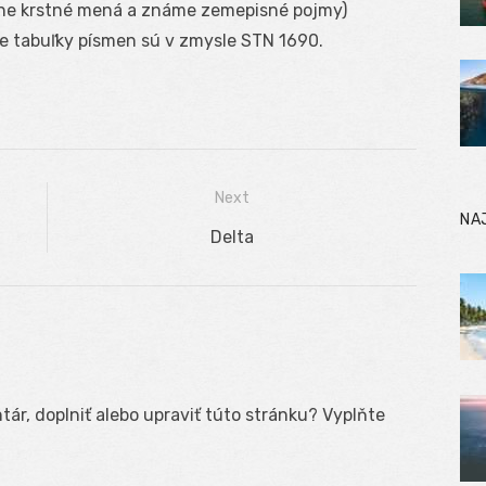
ne krstné mená a známe zemepisné pojmy)
ie tabuľky písmen sú v zmysle STN 1690.
Next
NA
Next
Delta
post:
ár, doplniť alebo upraviť túto stránku? Vyplňte