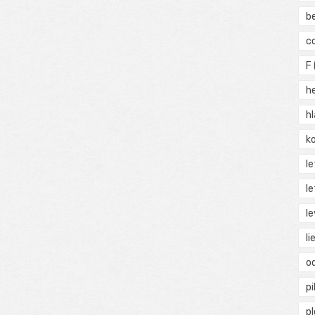
b
c
F
h
h
ko
l
le
le
li
o
pi
p