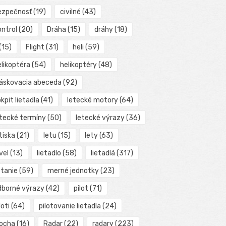
ezpečnosť
(19)
civilné
(43)
ontrol
(20)
Dráha
(15)
dráhy
(18)
(15)
Flight
(31)
heli
(59)
elikoptéra
(54)
helikoptéry
(48)
láskovacia abeceda
(92)
kpit lietadla
(41)
letecké motory
(64)
etecké termíny
(50)
letecké výrazy
(36)
tiska
(21)
letu
(15)
lety
(63)
vel
(13)
lietadlo
(58)
lietadlá
(317)
etanie
(59)
merné jednotky
(23)
dborné výrazy
(42)
pilot
(71)
loti
(64)
pilotovanie lietadla
(24)
locha
(16)
Radar
(22)
radary
(223)