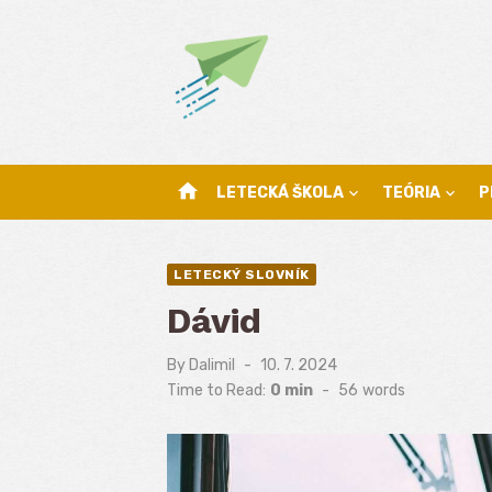
Skip
to
content
home
LETECKÁ ŠKOLA
TEÓRIA
P
LETECKÝ SLOVNÍK
Dávid
By
Dalimil
Posted
10. 7. 2024
on
Time to Read:
0 min
-
56
words