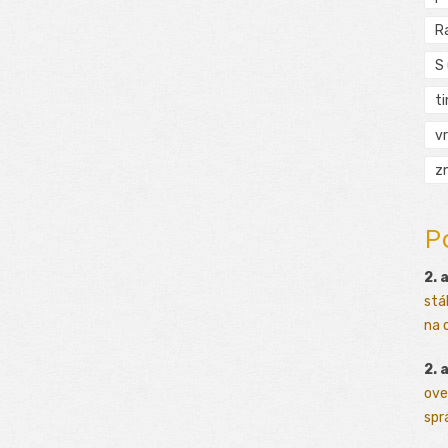
R
S
t
vr
zn
P
2. 
stá
na o
2. 
ove
sprá