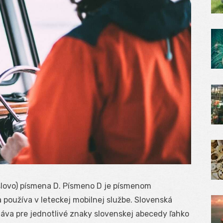
 slovo) písmena D. Písmeno D je písmenom
a používa v leteckej mobilnej službe. Slovenská
udáva pre jednotlivé znaky slovenskej abecedy ľahko