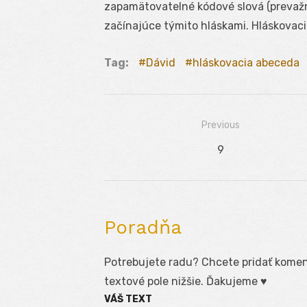
zapamätovatelné kódové slová (prevaž
začínajúce týmito hláskami. Hláskovac
Tag:
Dávid
hláskovacia abeceda
Previous
Navigácia
Previous
9
v
post:
článku
Poradňa
Potrebujete radu? Chcete pridať koment
textové pole nižšie. Ďakujeme ♥
VÁŠ TEXT