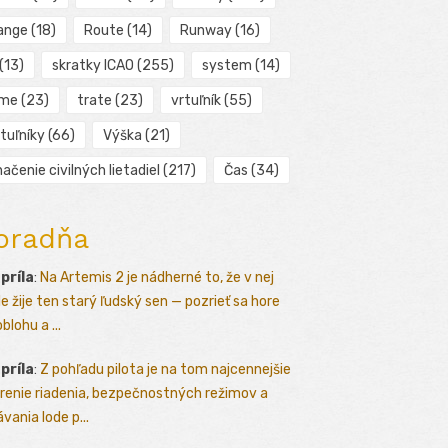
ange
(18)
Route
(14)
Runway
(16)
(13)
skratky ICAO
(255)
system
(14)
ime
(23)
trate
(23)
vrtuľník
(55)
tuľníky
(66)
Výška
(21)
ačenie civilných lietadiel
(217)
Čas
(34)
oradňa
apríla
:
Na Artemis 2 je nádherné to, že v nej
le žije ten starý ľudský sen — pozrieť sa hore
blohu a ...
apríla
:
Z pohľadu pilota je na tom najcennejšie
renie riadenia, bezpečnostných režimov a
vania lode p...