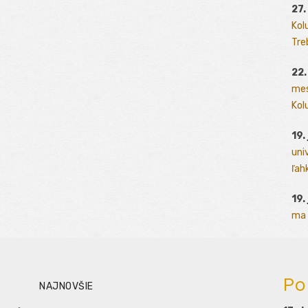
27.
Kol
Tre
22.
mes
Kolu
19.
uni
ľah
19.
ma 
Po
NAJNOVŠIE