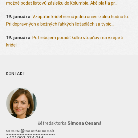
možné podať listovú zásielku do Kolumbie. Aké platia pr...
19. januára
:
Vzopätie krídel nemá jednu univerzálnu hodnotu.
Pri dopravných a bežných ľahkých lietadlách sa typic...
19. januára
:
Potrebujem poradiť kolko stupňov ma vzepetí
kridel
KONTAKT
šéfredaktorka
Simona Česaná
simona@euroekonom.sk