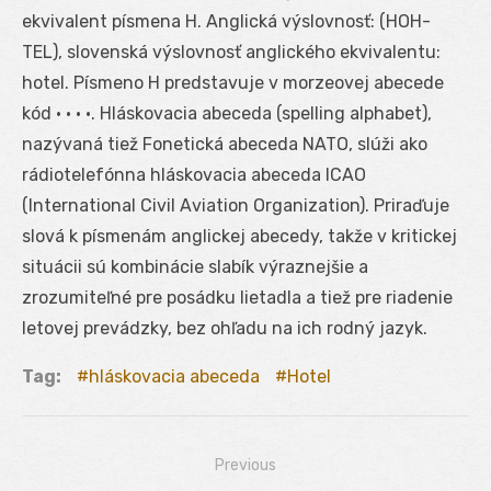
ekvivalent písmena H. Anglická výslovnosť: (HOH-
TEL), slovenská výslovnosť anglického ekvivalentu:
hotel. Písmeno H predstavuje v morzeovej abecede
kód • • • •. Hláskovacia abeceda (spelling alphabet),
nazývaná tiež Fonetická abeceda NATO, slúži ako
rádiotelefónna hláskovacia abeceda ICAO
(International Civil Aviation Organization). Priraďuje
slová k písmenám anglickej abecedy, takže v kritickej
situácii sú kombinácie slabík výraznejšie a
zrozumiteľné pre posádku lietadla a tiež pre riadenie
letovej prevádzky, bez ohľadu na ich rodný jazyk.
Tag:
hláskovacia abeceda
Hotel
Previous