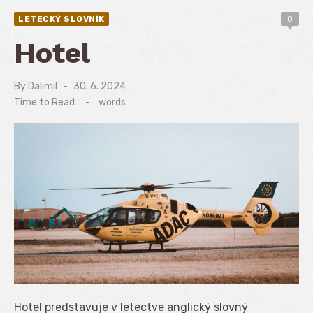
LETECKÝ SLOVNÍK
0
Hotel
By
Dalimil
Posted
30. 6. 2024
on
Time to Read:
-
words
Hotel predstavuje v letectve anglický slovný