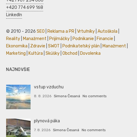
+421 907 234 066
+420 774 699 168
LinkedIn
© 2010 - 2026
SEO
|
Reklama a PR
|
Vrtuľníky
|
Autoškola
|
Reality
|
Manažment
|
Prijímáčky
|
Podnikanie
|
Financie
|
Ekonomika
|
Zdravie
|
SWOT
|
Podnikateľský plán
|
Manažment
|
Marketing
|
Kultúra
|
Skúšky
|
Obchod
|
Dovolenka
NAJNOVŠIE
vstup vzduchu
8. 8. 2026
Simona Česaná
No comments
plynová páka
7. 8. 2026
Simona Česaná
No comments