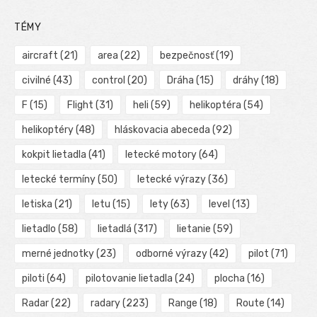
TÉMY
aircraft
(21)
area
(22)
bezpečnosť
(19)
civilné
(43)
control
(20)
Dráha
(15)
dráhy
(18)
F
(15)
Flight
(31)
heli
(59)
helikoptéra
(54)
helikoptéry
(48)
hláskovacia abeceda
(92)
kokpit lietadla
(41)
letecké motory
(64)
letecké termíny
(50)
letecké výrazy
(36)
letiska
(21)
letu
(15)
lety
(63)
level
(13)
lietadlo
(58)
lietadlá
(317)
lietanie
(59)
merné jednotky
(23)
odborné výrazy
(42)
pilot
(71)
piloti
(64)
pilotovanie lietadla
(24)
plocha
(16)
Radar
(22)
radary
(223)
Range
(18)
Route
(14)