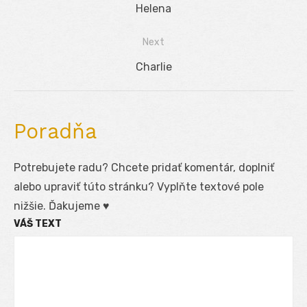
Navigácia
Previous
Helena
v
post:
Next
článku
Next
Charlie
post:
Poradňa
Potrebujete radu? Chcete pridať komentár, doplniť
alebo upraviť túto stránku? Vyplňte textové pole
nižšie. Ďakujeme ♥
VÁŠ TEXT