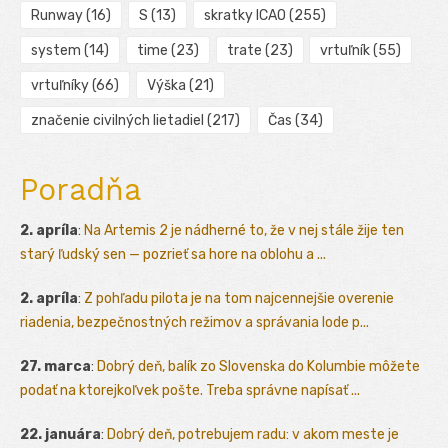
Runway
(16)
S
(13)
skratky ICAO
(255)
system
(14)
time
(23)
trate
(23)
vrtuľník
(55)
vrtuľníky
(66)
Výška
(21)
značenie civilných lietadiel
(217)
Čas
(34)
Poradňa
2. apríla
:
Na Artemis 2 je nádherné to, že v nej stále žije ten
starý ľudský sen — pozrieť sa hore na oblohu a ...
2. apríla
:
Z pohľadu pilota je na tom najcennejšie overenie
riadenia, bezpečnostných režimov a správania lode p...
27. marca
:
Dobrý deň, balík zo Slovenska do Kolumbie môžete
podať na ktorejkoľvek pošte. Treba správne napísať ...
22. januára
:
Dobrý deň, potrebujem radu: v akom meste je