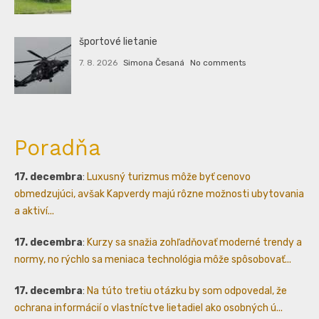
športové lietanie
7. 8. 2026
Simona Česaná
No comments
Poradňa
17. decembra
:
Luxusný turizmus môže byť cenovo
obmedzujúci, avšak Kapverdy majú rôzne možnosti ubytovania
a aktiví...
17. decembra
:
Kurzy sa snažia zohľadňovať moderné trendy a
normy, no rýchlo sa meniaca technológia môže spôsobovať...
17. decembra
:
Na túto tretiu otázku by som odpovedal, že
ochrana informácií o vlastníctve lietadiel ako osobných ú...